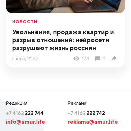
НОВОСТИ
Увольнения, продажа квартир и
разрыв отношений: нейросети
разрушают жизнь россиян
вчера, 21:46
178
0
Редакция
Реклама
+7 4162
222 744
+7 4162
222 742
info@amur.life
reklama@amur.life