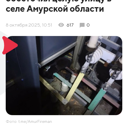
селе Амурской области
8 октября 2025, 10:51
617
0
Фото: t.me/AmurFireman