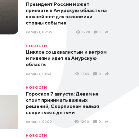
Президент России может
приехать в Амурскую область на
важнейшее для экономики
страны событие
сегодня, 09:39
1728
1
НОВОСТИ
Циклон со шквалистым и ветром
и ливнями идет на Амурскую
область
сегодня, 10:36
1343
0
НОВОСТИ
Гороскоп 7 августа: Девам не
стоит принимать важных
решений, Скорпионам нельзя
ссориться с детьми
сегодня, 01:00
1290
0
НОВОСТИ