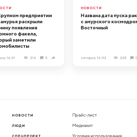
ОСТИ
НОВОСТИ
крупном предприятии
Названа дата пуска ра
амурья раскрыли
с амурского космодро
чину появления
Восточный
омного факела,
орый заметили
омобилисты
ня, 16:21
216
0
сегодня, 16:02
228
Прайс-лист
НОВОСТИ
Медиакит
ЛЮДИ
Условия использования
СПЕЦПРОЕКТ