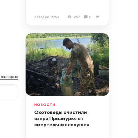
сегодня, 15:53
257
0
ла старые
НОВОСТИ
Охотоведы очистили
озера Приамурья от
смертельных ловушек