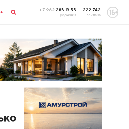
+7 962
285 13 55
222 742
ЛА
редакция
реклама
ько