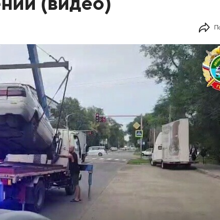
ний (видео)
П