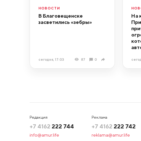
НОВОСТИ
НОВ
В Благовещенске
На 
засветились «зебры»
При
при
огр
кот
авт
сегодня, 17:03
87
0
сегод
Редакция
Реклама
+7 4162
222 744
+7 4162
222 742
info@amur.life
reklama@amur.life