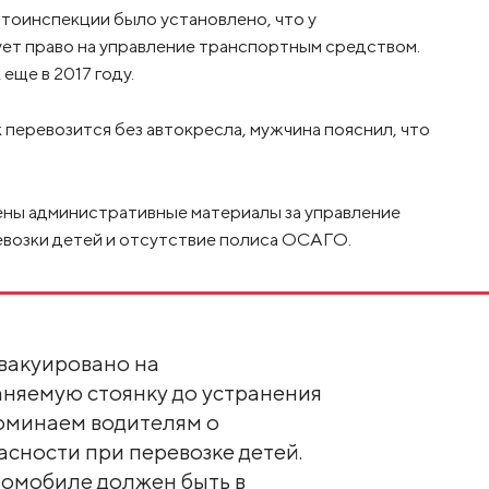
втоинспекции было установлено, что у
ет право на управление транспортным средством.
еще в 2017 году.
перевозится без автокресла, мужчина пояснил, что
ны административные материалы за управление
евозки детей и отсутствие полиса ОСАГО.
вакуировано на
няемую стоянку до устранения
оминаем водителям о
сности при перевозке детей.
томобиле должен быть в