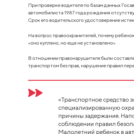
При проверке водителя по базам данных Госа
автомобилиста 1987 года рождения отсутству
Срок его водительского удостоверение истек 
На вопрос правоохранителей, почему ребенок 
«оно куплено, но еще не установлено».
В отношении правонарушителя были составле
транспортом без прав, нарушение правил пер
«Транспортное средство э
специализированную охра
причины задержания. Нап
соблюдении правил безопа
Малолетний ребенок в ав