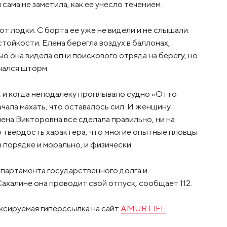
сама не заметила, как ее унесло течением.
от лодки. С борта ее уже не видели и не слышали.
тойкости. Елена берегла воздух в баллонах,
ю она видела огни поискового отряда на берегу, но
чался шторм.
 и когда неподалеку проплывало судно «Отто
чала махать, что оставалось сил. И женщину
лена Викторовна все сделала правильно, ни на
ю твердость характера, что многие опытные пловцы
 порядке и морально, и физически.
партамента государственного долга и
халине она проводит свой отпуск, сообщает 112.
ксируемая гиперссылка на сайт
AMUR.LIFE