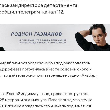
алась замдиректора департамента
общил телеграм-канал 112.
 мир вблизи острова Монерон под руководством
 Дорофеева погрузилась вместе со всеми около 7
, что дайверы осмотрят затонувшее судно «Анабар»,
я с Еленой индивидуально, провел инструктаж,
5 метров, и она нырнула. Павел понял, что ему не
мя. Елена не дождалась его и начала подниматься.