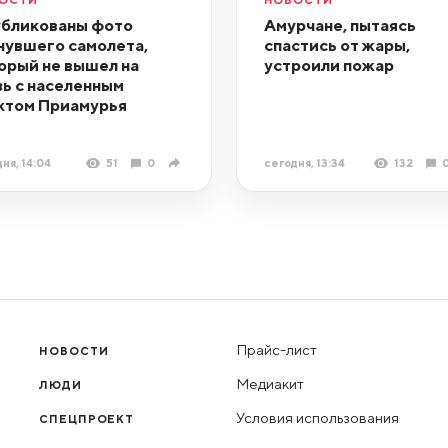
бликованы фото
Амурчане, пытаясь
нувшего самолета,
спастись от жары,
орый не вышел на
устроили пожар
зь с населенным
ктом Приамурья
ня, 14:04
51
0
сегодня, 13:34
132
Прайс-лист
НОВОСТИ
Медиакит
ЛЮДИ
Условия использования
СПЕЦПРОЕКТ