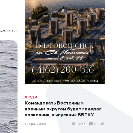
оделиться
ЛЮДИ
Командовать Восточным
военным округом будет генерал-
полковник, выпускник БВТКУ
вчера, 20:54
1497
0