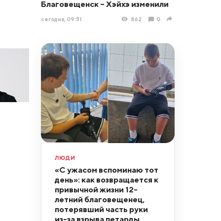
Благовещенск – Хэйхэ изменили
сегодня, 09:51
862
0
ЛЮДИ
«С ужасом вспоминаю тот
день»: как возвращается к
привычной жизни 12-
летний благовещенец,
потерявший часть руки
из-за взрыва петарды