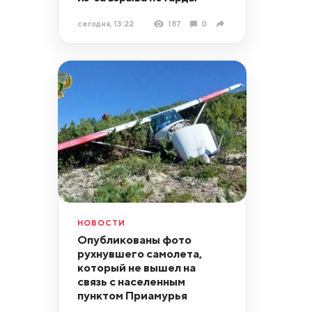
сегодня, 13:22
187
0
НОВОСТИ
Опубликованы фото
рухнувшего самолета,
который не вышел на
связь с населенным
пунктом Приамурья