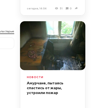
сегодня, 14:04
51
0
ла старые
НОВОСТИ
Амурчане, пытаясь
спастись от жары,
устроили пожар