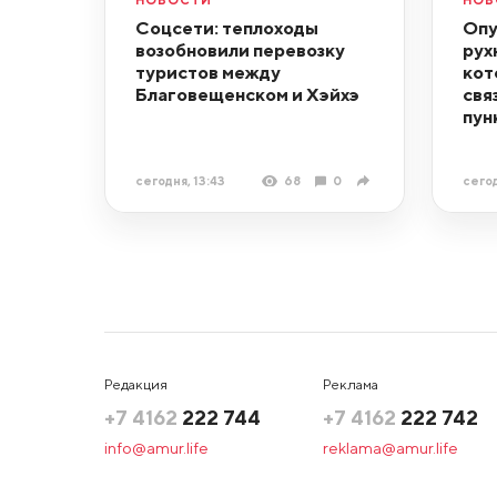
Соцсети: теплоходы
Опу
возобновили перевозку
рух
туристов между
кот
Благовещенском и Хэйхэ
свя
пун
сегодня, 13:43
68
0
сегод
Редакция
Реклама
+7 4162
222 744
+7 4162
222 742
info@amur.life
reklama@amur.life