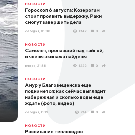
НОВОСТИ
Гороскоп 6 августа: Козерогам
стоит проявить выдержку, Раки
смогут завершить дела
сегодня, 01:00
1342
0
НОВОСТИ
Самолет, пропавший над тайгой,
и члены экипажа найдены
вчера, 21:38
1222
0
НОВОСТИ
Амур у Благовещенска еще
поднимется: как сейчас выглядит
набережная и сколько воды еще
ждать (фото, видео)
сегодня, 11:15
914
0
НОВОСТИ
Расписание теплоходов