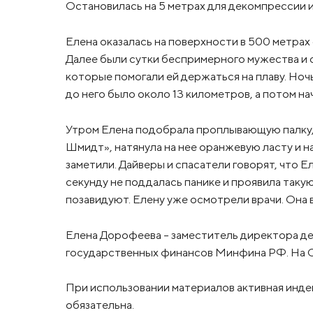
Остановилась на 5 метрах для декомпрессии и 
Елена оказалась на поверхности в 500 метрах 
Далее были сутки беспримерного мужества и с
которые помогали ей держаться на плаву. Ночь
до него было около 13 километров, а потом на
Утром Елена подобрала проплывающую палку,
Шмидт», натянула на нее оранжевую ласту и на
заметили. Дайверы и спасатели говорят, что Е
секунду не поддалась панике и проявила таку
позавидуют. Елену уже осмотрели врачи. Она в
Елена Дорофеева – заместитель директора де
государственных финансов Минфина РФ. На Са
При использовании материалов активная инде
обязательна.