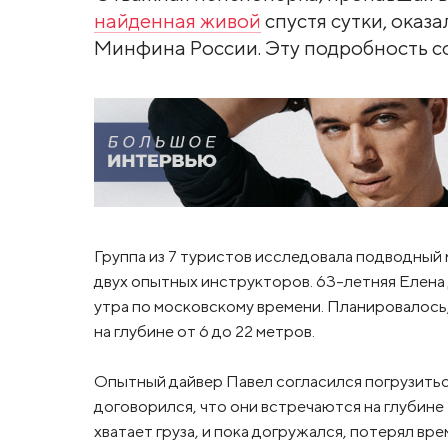
найденная живой
спустя сутки, оказ
Минфина России. Эту подробность со
Группа из 7 туристов исследовала подводный
двух опытных инструкторов. 63-летняя Елена
утра по московскому времени. Планировалось
на глубине от 6 до 22 метров.
Опытный дайвер Павел согласился погрузитьс
договорился, что они встречаются на глубине 2
хватает груза, и пока догружался, потерял вре