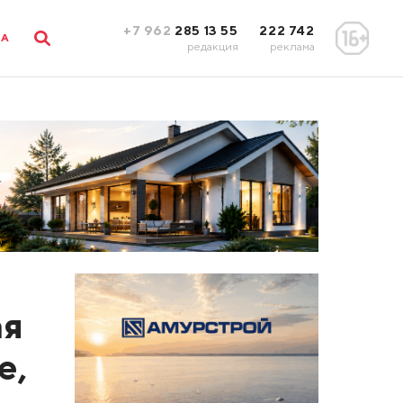
+7 962
285 13 55
222 742
ЛА
редакция
реклама
ая
е,