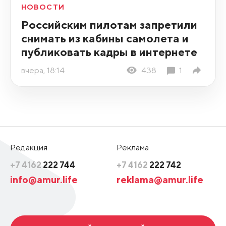
НОВОСТИ
Российским пилотам запретили
снимать из кабины самолета и
публиковать кадры в интернете
вчера, 18:14
438
1
Редакция
Реклама
+7 4162
222 744
+7 4162
222 742
info@amur.life
reklama@amur.life