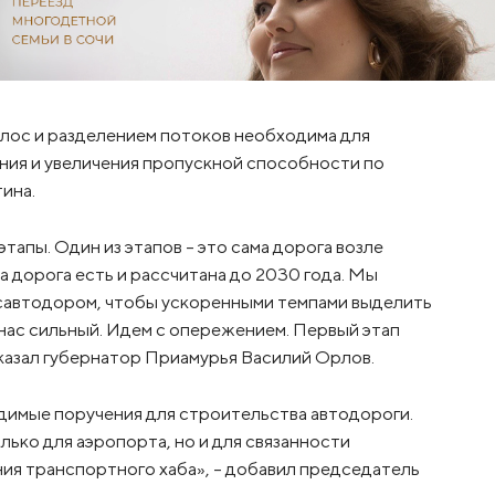
лос и разделением потоков необходима для
ия и увеличения пропускной способности по
ина.
тапы. Один из этапов – это сама дорога возле
 дорога есть и рассчитана до 2030 года. Мы
савтодором, чтобы ускоренными темпами выделить
нас сильный. Идем с опережением. Первый этап
сказал губернатор Приамурья Василий Орлов.
имые поручения для строительства автодороги.
лько для аэропорта, но и для связанности
ния транспортного хаба», – добавил председатель