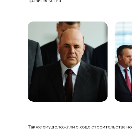
правительства.
Также ему доложили о ходе строительства но