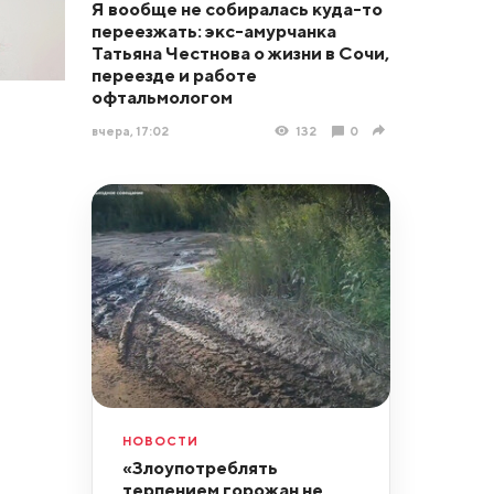
Я вообще не собиралась куда-то
переезжать: экс-амурчанка
Татьяна Честнова о жизни в Сочи,
переезде и работе
офтальмологом
вчера, 17:02
132
0
НОВОСТИ
«Злоупотреблять
терпением горожан не