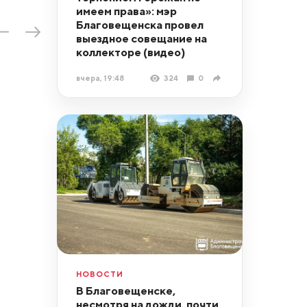
имеем права»: мэр
Благовещенска провел
выездное совещание на
коллекторе (видео)
вчера, 19:48
324
0
НОВОСТИ
В Благовещенске,
несмотря на дожди, почти