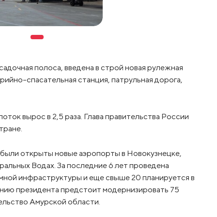
адочная полоса, введена в строй новая рулежная
рийно-спасательная станция, патрульная дорога,
оток вырос в 2,5 раза. Глава правительства России
тране.
 были открыты новые аэропорты в Новокузнецке,
альных Водах. За последние 6 лет проведена
мной инфраструктуры и еще свыше 20 планируется в
чению президента предстоит модернизировать 75
ельство Амурской области.