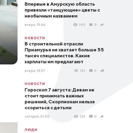
Впервые в Амурскую область
привезли «танцующие» цветы с
необычным названием
вчера, 15:46
190
0
НОВОСТИ
В строительной отрасли
Приамурья не хватает больше 55
тысяч специалистов. Какие
зарплаты им предлагают
вчера, 18:57
161
0
НОВОСТИ
Гороскоп 7 августа: Девам не
стоит принимать важных
решений, Скорпионам нельзя
ссориться с детьми
сегодня, 01:00
133
0
ЛЮДИ