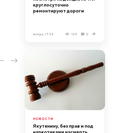
круглосуточно
ремонтируют дороги
вчера, 17:32
139
0
НОВОСТИ
Якутянину, без прав и под
наркотиками насмерть