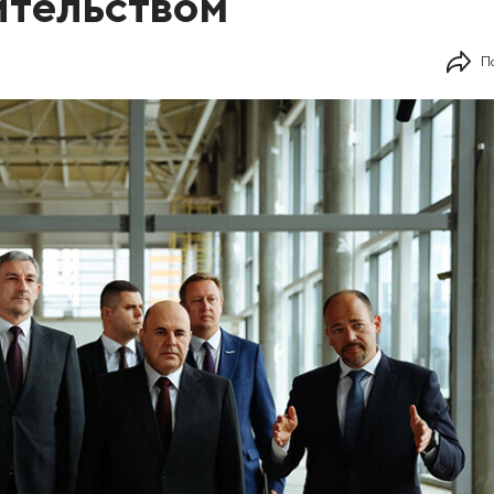
ительством
П