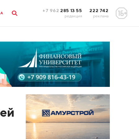
+7 962
285 13 55
222 742
ЛА
редакция
реклама
щей