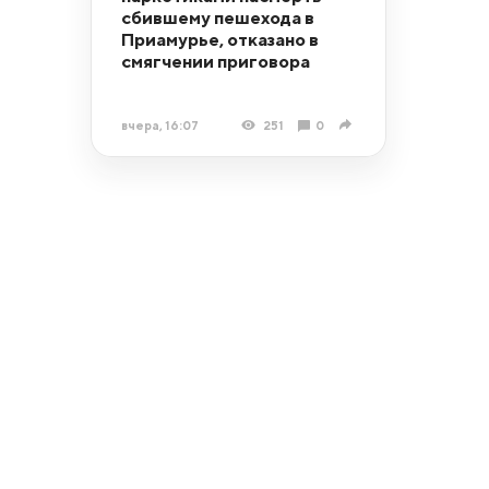
сбившему пешехода в
Приамурье, отказано в
смягчении приговора
вчера, 16:07
251
0