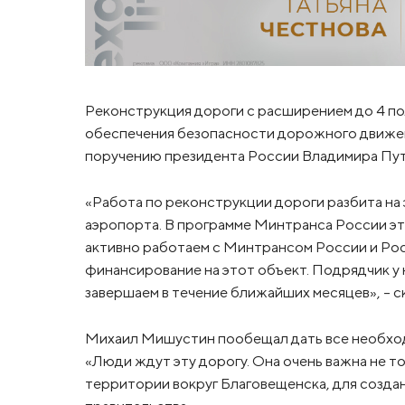
Реконструкция дороги с расширением до 4 по
обеспечения безопасности дорожного движен
поручению президента России Владимира Пут
«Работа по реконструкции дороги разбита на э
аэропорта. В программе Минтранса России эта
активно работаем с Минтрансом России и Ро
финансирование на этот объект. Подрядчик у 
завершаем в течение ближайших месяцев», – 
Михаил Мишустин пообещал дать все необход
«Люди ждут эту дорогу. Она очень важна не то
территории вокруг Благовещенска, для созда