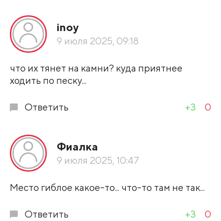
Все подряд
inoy
По рейтингу
9 июля 2025, 09:18
Развернуть все
что их тянет на камни? куда приятнее
ходить по песку...
Ответить
+3
0
Фиалка
9 июля 2025, 10:47
Место гиблое какое-то... что-то там не так...
Ответить
+3
0