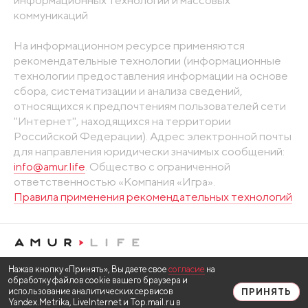
информационных технологий и массовых
коммуникаций
На информационном ресурсе применяются
рекомендательные технологии (информационные
технологии предоставления информации на основе
сбора, систематизации и анализа сведений,
относящихся к предпочтениям пользователей сети
"Интернет", находящихся на территории
Российской Федерации). Адрес электронной почты
для направления юридически значимых сообщений:
info@amur.life
. Общество с ограниченной
ответственностью «Компания «Игра».
Правила применения рекомендательных технологий
Нажав кнопку «Принять», Вы даете свое
согласие
на
обработку файлов cookie вашего браузера и
использование аналитических сервисов
ПРИНЯТЬ
Yandex.Metrika, LiveInternet и Top.mail.ru в