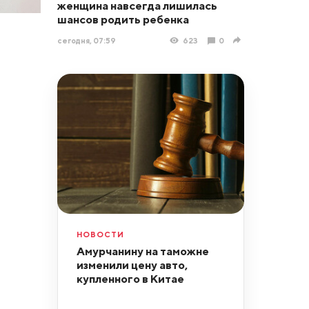
женщина навсегда лишилась
шансов родить ребенка
сегодня, 07:59
623
0
НОВОСТИ
Амурчанину на таможне
изменили цену авто,
купленного в Китае