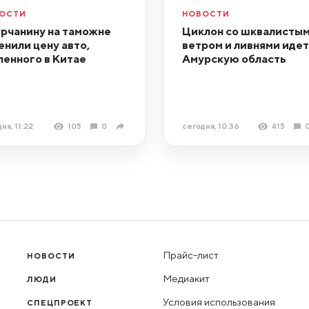
ОСТИ
НОВОСТИ
рчанину на таможне
Циклон со шквалистым
енили цену авто,
ветром и ливнями идет
ленного в Китае
Амурскую область
ня, 11:22
105
0
сегодня, 10:36
415
Прайс-лист
НОВОСТИ
Медиакит
ЛЮДИ
Условия использования
СПЕЦПРОЕКТ