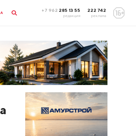
+7 962
285 13 55
222 742
ЛА
редакция
реклама
а