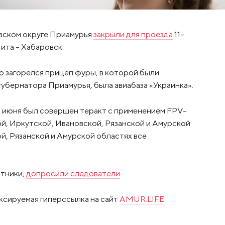
шевском округе Приамурья
закрыли для проезда
11-
ита – Хабаровск.
о загорелся прицеп фуры, в которой были
губернатора Приамурья, была авиабаза «Украинка».
 июня был совершен теракт с применением FPV-
, Иркутской, Ивановской, Рязанской и Амурской
й, Рязанской и Амурской областях все
отники,
допросили следователи
.
ксируемая гиперссылка на сайт
AMUR.LIFE