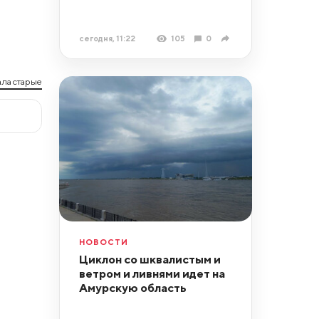
сегодня, 11:22
105
0
ла старые
НОВОСТИ
Циклон со шквалистым и
ветром и ливнями идет на
Амурскую область