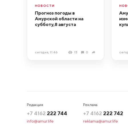
НОВОСТИ
НОВ
Прогноз погоды в
Аму
Амурской области на
изм
субботу,8 августа
куп
сегодня, 11:46
15
0
сегод
Редакция
Реклама
+7 4162
222 744
+7 4162
222 742
info@amur.life
reklama@amur.life