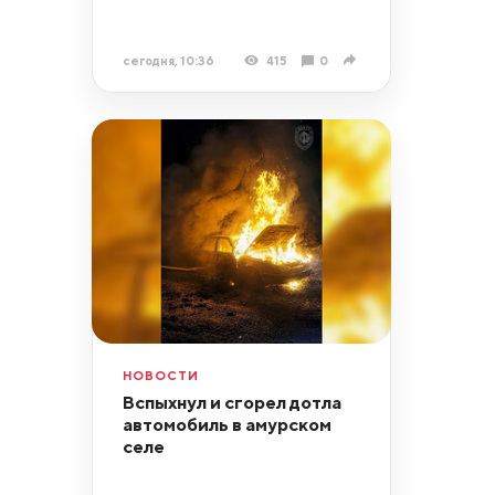
сегодня, 10:36
415
0
НОВОСТИ
Вспыхнул и сгорел дотла
автомобиль в амурском
селе