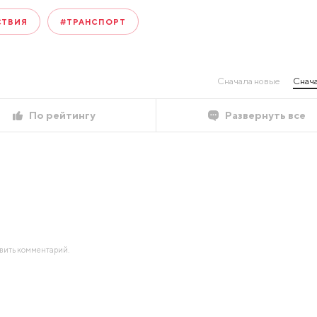
СТВИЯ
#ТРАНСПОРТ
Сначала новые
Снача
По рейтингу
Развернуть все
авить комментарий.