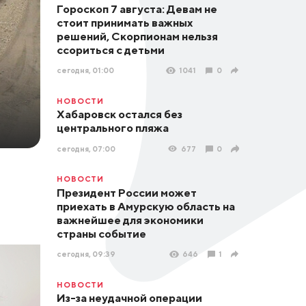
Гороскоп 7 августа: Девам не
стоит принимать важных
решений, Скорпионам нельзя
ссориться с детьми
сегодня, 01:00
1041
0
НОВОСТИ
Хабаровск остался без
центрального пляжа
сегодня, 07:00
677
0
НОВОСТИ
Президент России может
приехать в Амурскую область на
важнейшее для экономики
страны событие
сегодня, 09:39
646
1
НОВОСТИ
Из-за неудачной операции