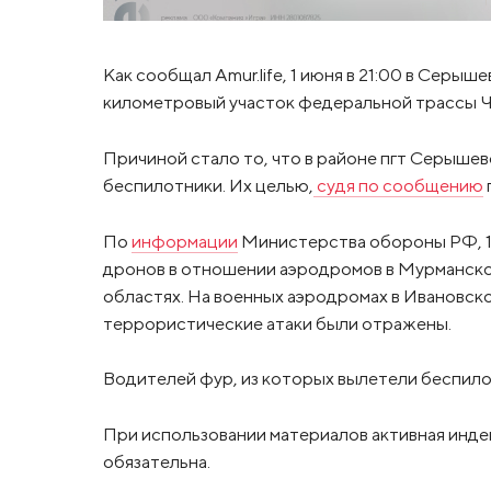
Как сообщал Amur.life, 1 июня в 21:00 в Серы
километровый участок федеральной трассы Ч
Причиной стало то, что в районе пгт Серышев
беспилотники. Их целью,
судя по сообщению
По
информации
Министерства обороны РФ, 1
дронов в отношении аэродромов в Мурманской
областях. На военных аэродромах в Ивановско
террористические атаки были отражены.
Водителей фур, из которых вылетели беспил
При использовании материалов активная инде
обязательна.