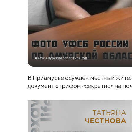
Фото: Амурский областной суд
В Приамурье осужден местный жител
документ с грифом «секретно» на по