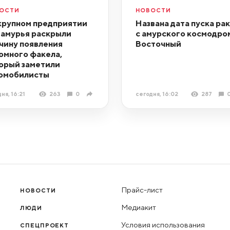
ОСТИ
НОВОСТИ
крупном предприятии
Названа дата пуска ра
амурья раскрыли
с амурского космодро
чину появления
Восточный
омного факела,
орый заметили
омобилисты
ня, 16:21
263
0
сегодня, 16:02
287
Прайс-лист
НОВОСТИ
Медиакит
ЛЮДИ
Условия использования
СПЕЦПРОЕКТ