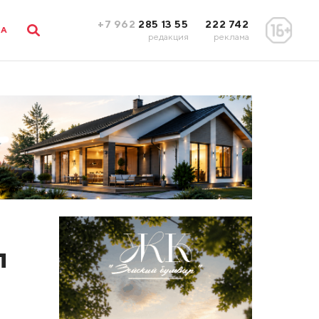
+7 962
285 13 55
222 742
ЛА
редакция
реклама
л