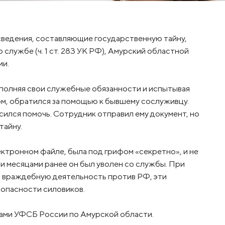
сведения, составляющие государственную тайну,
 службе (ч. 1 ст. 283 УК РФ), Амурский областной
ии.
сполняя свои служебные обязанности и испытывая
м, обратился за помощью к бывшему сослуживцу.
сился помочь. Сотрудник отправил ему документ, но
тайну.
тронном файле, была под грифом «секретно», и не
ми месяцами ранее он был уволен со службы. При
м враждебную деятельность против РФ, эти
зопасности силовиков.
ами УФСБ России по Амурской области.