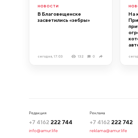
НОВОСТИ
НОВ
В Благовещенске
На 
засветились «зебры»
При
при
огр
кот
авт
сегодня, 17:03
132
0
сегод
Редакция
Реклама
+7 4162
222 744
+7 4162
222 742
info@amur.life
reklama@amur.life