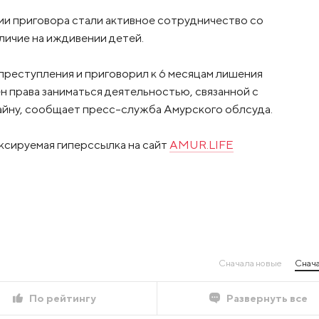
и приговора стали активное сотрудничество со
личие на иждивении детей.
преступления и приговорил к 6 месяцам лишения
н права заниматься деятельностью, связанной с
айну, сообщает пресс-служба Амурского облсуда.
ксируемая гиперссылка на сайт
AMUR.LIFE
Сначала новые
Снача
По рейтингу
Развернуть все