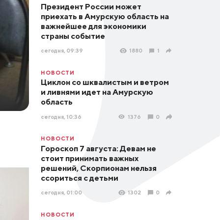
Президент России может
приехать в Амурскую область на
важнейшее для экономики
страны событие
сегодня, 09:39
1880
1
НОВОСТИ
Циклон со шквалистым и ветром
и ливнями идет на Амурскую
область
сегодня, 10:36
1376
0
НОВОСТИ
Гороскоп 7 августа: Девам не
стоит принимать важных
решений, Скорпионам нельзя
ссориться с детьми
сегодня, 01:00
1302
0
НОВОСТИ