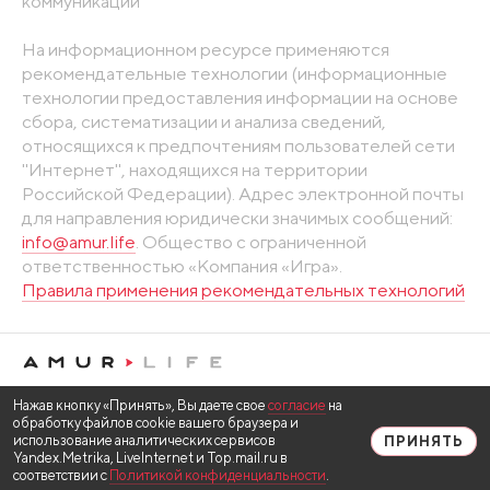
коммуникаций
На информационном ресурсе применяются
рекомендательные технологии (информационные
технологии предоставления информации на основе
сбора, систематизации и анализа сведений,
относящихся к предпочтениям пользователей сети
"Интернет", находящихся на территории
Российской Федерации). Адрес электронной почты
для направления юридически значимых сообщений:
info@amur.life
. Общество с ограниченной
ответственностью «Компания «Игра».
Правила применения рекомендательных технологий
Нажав кнопку «Принять», Вы даете свое
согласие
на
обработку файлов cookie вашего браузера и
использование аналитических сервисов
ПРИНЯТЬ
Yandex.Metrika, LiveInternet и Top.mail.ru в
соответствии с
Политикой конфиденциальности
.