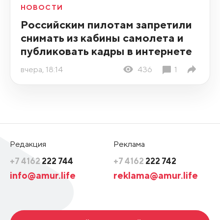
НОВОСТИ
Российским пилотам запретили
снимать из кабины самолета и
публиковать кадры в интернете
вчера, 18:14
436
1
Редакция
Реклама
+7 4162
222 744
+7 4162
222 742
info@amur.life
reklama@amur.life