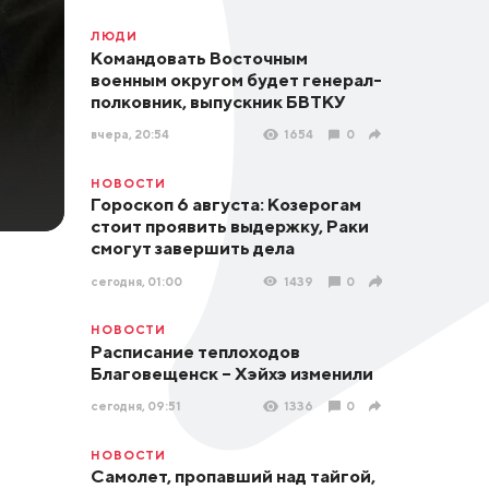
ЛЮДИ
Командовать Восточным
военным округом будет генерал-
полковник, выпускник БВТКУ
вчера, 20:54
1654
0
НОВОСТИ
Гороскоп 6 августа: Козерогам
стоит проявить выдержку, Раки
смогут завершить дела
сегодня, 01:00
1439
0
НОВОСТИ
Расписание теплоходов
Благовещенск – Хэйхэ изменили
сегодня, 09:51
1336
0
НОВОСТИ
Самолет, пропавший над тайгой,