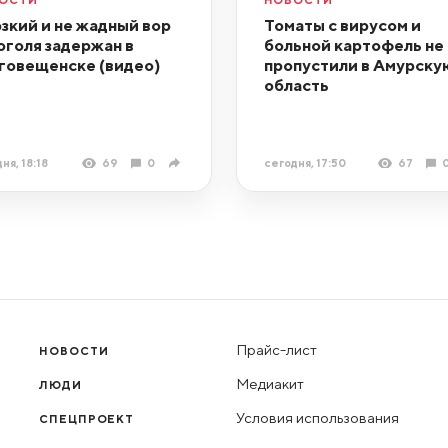
зкий и не жадный вор
Томаты с вирусом и
оголя задержан в
больной картофель не
говещенске (видео)
пропустили в Амурску
область
ня, 18:18
69
0
сегодня, 17:50
67
Прайс-лист
НОВОСТИ
Медиакит
ЛЮДИ
Условия использования
СПЕЦПРОЕКТ