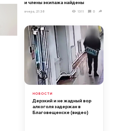
и члены экипажа найдены
вчера, 21:38
1311
0
НОВОСТИ
Дерзкий и не жадный вор
алкоголя задержан в
Благовещенске (видео)