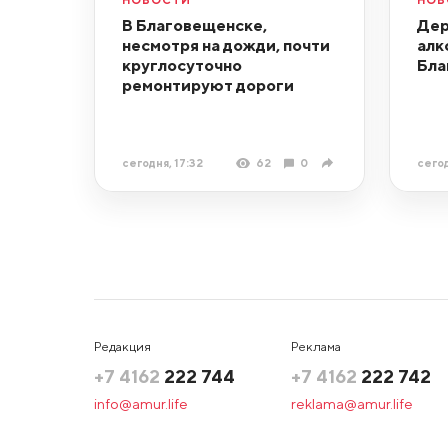
В Благовещенске,
Дер
несмотря на дожди, почти
алк
круглосуточно
Бла
ремонтируют дороги
сегодня, 17:32
62
0
сегод
Редакция
Реклама
+7 4162
222 744
+7 4162
222 742
info@amur.life
reklama@amur.life