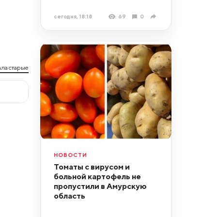
сегодня, 18:18
69
0
ла старые
НОВОСТИ
Томаты с вирусом и
больной картофель не
пропустили в Амурскую
область