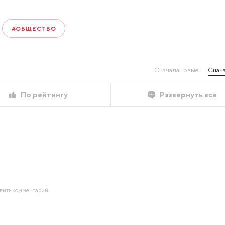
#ОБЩЕСТВО
Сначала новые
Снача
По рейтингу
Развернуть все
авить комментарий.