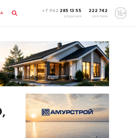
+7 962
285 13 55
222 742
ЛА
редакция
реклама
,