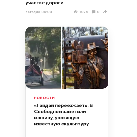
участке дороги
сегодня, 06:00
1078
0
НОВОСТИ
«Гайдай переезжает». В
Свободном заметили
машину, увозящую
известную скульптуру