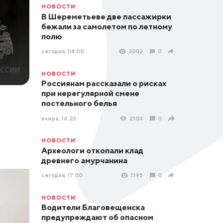
НОВОСТИ
В Шереметьеве две пассажирки
бежали за самолетом по летному
полю
сегодня, 08:00
2202
0
НОВОСТИ
Россиянам рассказали о рисках
при нерегулярной смене
постельного белья
вчера, 16:23
2104
0
НОВОСТИ
Археологи откопали клад
древнего амурчанина
сегодня, 17:00
1195
0
НОВОСТИ
Водители Благовещенска
предупреждают об опасном