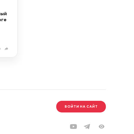
рый
оге
0
ВОЙТИ НА САЙТ