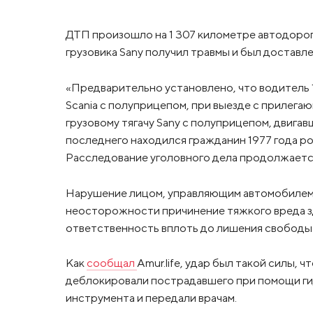
ДТП произошло на 1 307 километре автодорог
грузовика Sany получил травмы и был доставл
«Предварительно установлено, что водитель 1
Scania с полуприцепом, при выезде с прилег
грузовому тягачу Sany с полуприцепом, двига
последнего находился гражданин 1977 года р
Расследование уголовного дела продолжается»
Нарушение лицом, управляющим автомобилем,
неосторожности причинение тяжкого вреда зд
ответственность вплоть до лишения свободы н
Как
сообщал
Amur.life, удар был такой силы, 
деблокировали пострадавшего при помощи ги
инструмента и передали врачам.