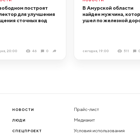
вободном построят
В Амурской области
лектор для улучшения
найден мужчина, кото
щения сточных вод
ушел по железной дор
ня, 20:00
46
0
сегодня, 19:00
511
Прайс-лист
НОВОСТИ
Медиакит
ЛЮДИ
Условия использования
СПЕЦПРОЕКТ