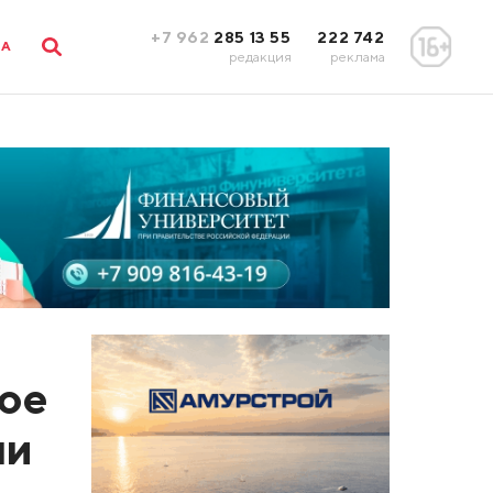
+7 962
285 13 55
222 742
ЛА
редакция
реклама
ное
ми