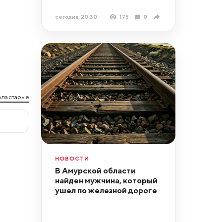
сегодня, 20:30
175
0
ла старые
НОВОСТИ
В Амурской области
найден мужчина, который
ушел по железной дороге