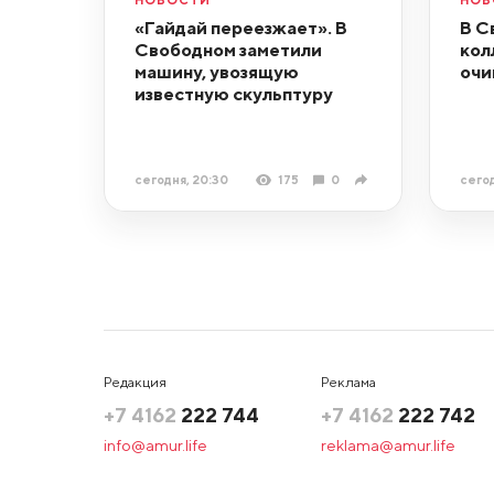
«Гайдай переезжает». В
В С
Свободном заметили
кол
машину, увозящую
очи
известную скульптуру
сегодня, 20:30
175
0
сегод
Редакция
Реклама
+7 4162
222 744
+7 4162
222 742
info@amur.life
reklama@amur.life