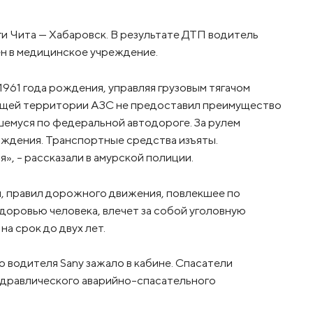
и Чита — Хабаровск. В результате ДТП водитель
ен в медицинское учреждение.
961 года рождения, управляя грузовым тягачом
ающей территории АЗС не предоставил преимущество
вшемуся по федеральной автодороге. За рулем
ождения. Транспортные средства изъяты.
, - рассказали в амурской полиции.
 правил дорожного движения, повлекшее по
оровью человека, влечет за собой уголовную
а срок до двух лет.
что водителя Sany зажало в кабине. Спасатели
дравлического аварийно-спасательного