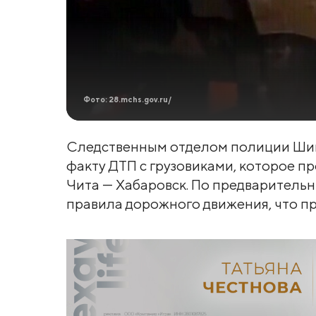
Фото: 28.mchs.gov.ru/
Следственным отделом полиции Шим
факту ДТП с грузовиками, которое п
Чита — Хабаровск. По предваритель
правила дорожного движения, что п