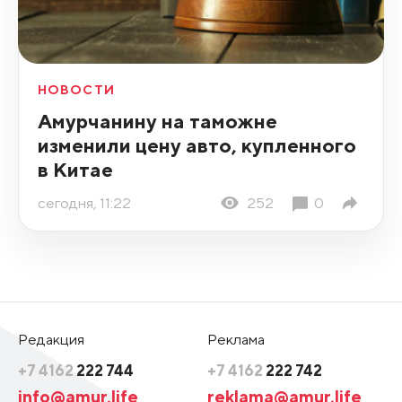
НОВОСТИ
Амурчанину на таможне
изменили цену авто, купленного
в Китае
сегодня, 11:22
252
0
Редакция
Реклама
+7 4162
222 744
+7 4162
222 742
info@amur.life
reklama@amur.life