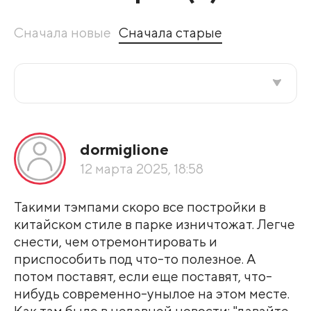
Сначала новые
Сначала старые
Все подряд
dormiglione
По рейтингу
12 марта 2025, 18:58
Развернуть все
Такими тэмпами скоро все постройки в
китайском стиле в парке изничтожат. Легче
снести, чем отремонтировать и
приспособить под что-то полезное. А
потом поставят, если еще поставят, что-
нибудь современно-унылое на этом месте.
Как там было в недавней новости: "давайте