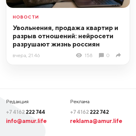
НОВОСТИ
Увольнения, продажа квартир и
разрыв отношений: нейросети
разрушают жизнь россиян
вчера, 21:46
158
0
Редакция
Реклама
+7 4162
222 744
+7 4162
222 742
info@amur.life
reklama@amur.life