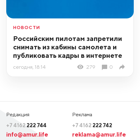
НОВОСТИ
Российским пилотам запретили
снимать из кабины самолета и
публиковать кадры в интернете
сегодня, 18:14
279
0
Редакция
Реклама
+7 4162
222 744
+7 4162
222 742
info@amur.life
reklama@amur.life