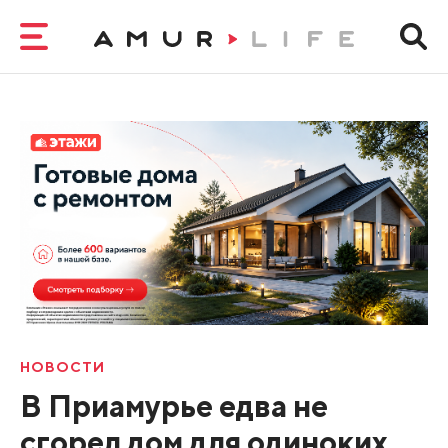
НОВОСТИ
В Приамурье едва не
сгорел дом для одиноких