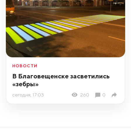
НОВОСТИ
В Благовещенске засветились
«зебры»
сегодня, 17:03
260
0