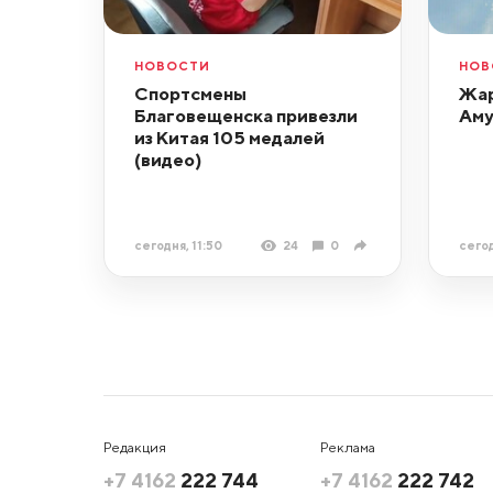
НОВОСТИ
НОВ
Спортсмены
Жар
Благовещенска привезли
Аму
из Китая 105 медалей
(видео)
сегодня, 11:50
24
0
сегод
Редакция
Реклама
+7 4162
222 744
+7 4162
222 742