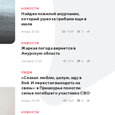
НОВОСТИ
Найден пожилой амурчанин,
который ушел за грибами еще в
июле
вчера, 21:23
1048
0
НОВОСТИ
Жаркая погода вернется в
Амурскую область
сегодня, 11:33
576
0
ЛЮДИ
«Сказал: люблю, целую, иду в
бой. И перестал выходить на
связь»: в Приамурье помогли
семье погибшего участника СВО
вчера, 19:02
463
0
НОВОСТИ