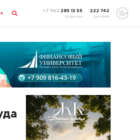
+7 962
285 13 55
222 742
ЛА
редакция
реклама
уда