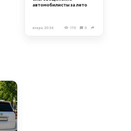
автомобилисты за лето
вчера, 20:34
170
0