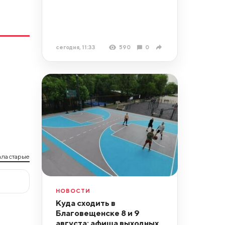
сегодня, 11:33
590
0
ла старые
НОВОСТИ
Куда сходить в
Благовещенске 8 и 9
августа: афиша выходных