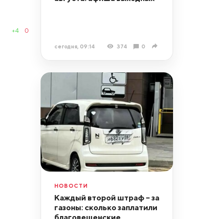
+4
0
сегодня, 09:14
374
0
НОВОСТИ
Каждый второй штраф – за
газоны: сколько заплатили
благовещенские