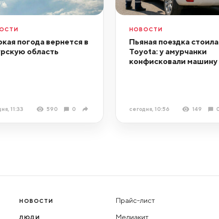
ОСТИ
НОВОСТИ
кая погода вернется в
Пьяная поездка стоила
рскую область
Toyota: у амурчанки
конфисковали машину
ня, 11:33
590
0
сегодня, 10:56
149
Прайс-лист
НОВОСТИ
Медиакит
ЛЮДИ