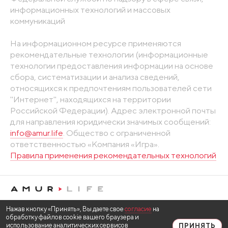
информационных технологий и массовых
коммуникаций
На информационном ресурсе применяются
рекомендательные технологии (информационные
технологии предоставления информации на основе
сбора, систематизации и анализа сведений,
относящихся к предпочтениям пользователей сети
"Интернет", находящихся на территории
Российской Федерации). Адрес электронной почты
для направления юридически значимых сообщений:
info@amur.life
. Общество с ограниченной
ответственностью «Компания «Игра».
Правила применения рекомендательных технологий
Нажав кнопку «Принять», Вы даете свое
согласие
на
обработку файлов cookie вашего браузера и
использование аналитических сервисов
ПРИНЯТЬ