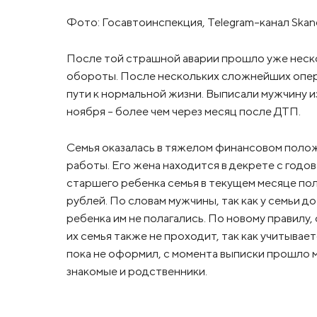
Фото: Госавтоинспекция, Telegram-канал Skan
После той страшной аварии прошло уже неск
обороты. После нескольких сложнейших опер
пути к нормальной жизни. Выписали мужчину 
ноября – более чем через месяц после ДТП.
Семья оказалась в тяжелом финансовом полож
работы. Его жена находится в декрете с годо
старшего ребенка семья в текущем месяце пол
рублей. По словам мужчины, так как у семьи д
ребенка им не полагались. По новому правилу
их семья также не проходит, так как учитывае
пока не оформил, с момента выписки прошло м
знакомые и родственники.