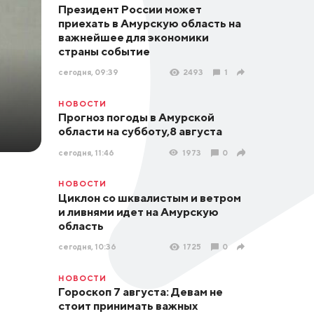
Президент России может
приехать в Амурскую область на
важнейшее для экономики
страны событие
сегодня, 09:39
2493
1
НОВОСТИ
Прогноз погоды в Амурской
области на субботу,8 августа
сегодня, 11:46
1973
0
НОВОСТИ
Циклон со шквалистым и ветром
и ливнями идет на Амурскую
область
сегодня, 10:36
1725
0
НОВОСТИ
Гороскоп 7 августа: Девам не
стоит принимать важных