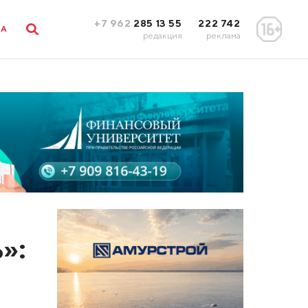
+7 962
285 13 55
222 742
ЛА
редакция
реклама
»: