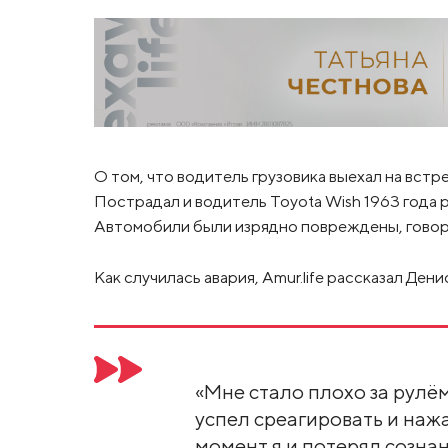
О том, что водитель грузовика выехал на встр
Пострадал и водитель Toyota Wish 1963 года 
Автомобили были изрядно повреждены, говор
Как случилась авария, Amur.life рассказал Дени
«Мне стало плохо за рулём
успел среагировать и нажа
момент я и потерял сознан