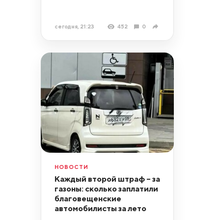
сегодня, 21:23
452
0
НОВОСТИ
Каждый второй штраф – за
газоны: сколько заплатили
благовещенские
автомобилисты за лето