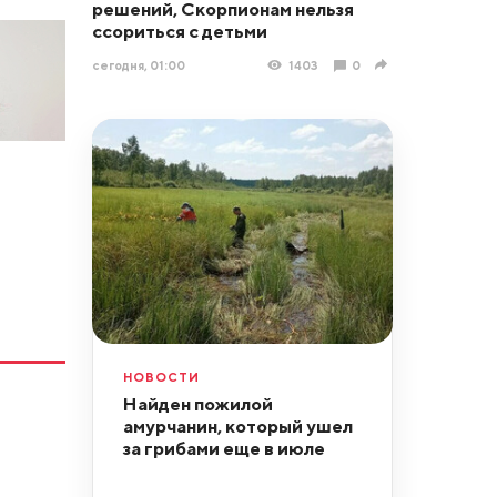
решений, Скорпионам нельзя
ссориться с детьми
сегодня, 01:00
1403
0
НОВОСТИ
Найден пожилой
амурчанин, который ушел
за грибами еще в июле