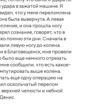
 удара в зажатой машине. Я
, видел, что у меня переломлена
она была вывернута. А левая
епления, и она прошла ногу
рял сознание, говорят, что в
охо помню эти дни. Сначала в
ли левую ногу до колена.
ли в Благовещенск, мне провели
 было еще немного отрезать.
мне сообщили, что есть какое-
ампутировать выше колена.
лать еще одну операцию на
учил оскольчатый перелом
, верхней челюсти и небной
 Денис.