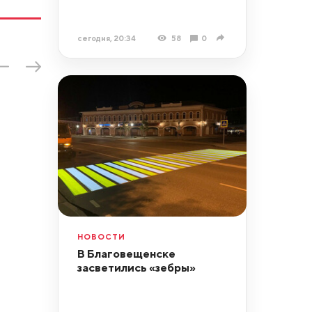
сегодня, 20:34
58
0
НОВОСТИ
В Благовещенске
засветились «зебры»