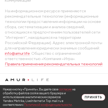
коммуникаций
На информационном ресурсе применяются
рекомендательные технологии (информационные
технологии предоставления информации на основе
сбора, систематизации и анализа сведений,
относящихся к предпочтениям пользователей сети
"Интернет", находящихся на территории
Российской Федерации). Адрес электронной почты
для направления юридически значимых сообщений:
info@amur.life
. Общество с ограниченной
ответственностью «Компания «Игра».
Правила применения рекомендательных технологий
Нажав кнопку «Принять», Вы даете свое
согласие
на
обработку файлов cookie вашего браузера и
использование аналитических сервисов
ПРИНЯТЬ
Yandex.Metrika, LiveInternet и Top.mail.ru в
соответствии с
Политикой конфиденциальности
.