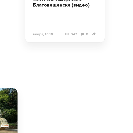
Благовещенске (видео)
вчера, 18:18
347
0