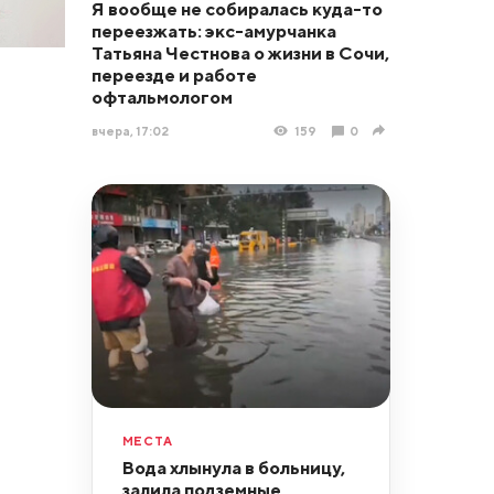
Я вообще не собиралась куда-то
переезжать: экс-амурчанка
Татьяна Честнова о жизни в Сочи,
переезде и работе
офтальмологом
вчера, 17:02
159
0
МЕСТА
Вода хлынула в больницу,
залила подземные