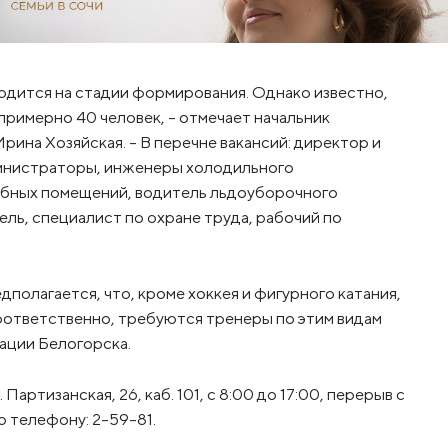
одится на стадии формирования. Однако известно,
примерно 40 человек, – отмечает начальник
рина Хозяйская. – В перечне вакансий: директор и
министраторы, инженеры холодильного
ебных помещений, водитель льдоуборочного
ль, специалист по охране труда, рабочий по
полагается, что, кроме хоккея и фигурного катания,
Соответственно, требуются тренеры по этим видам
ации Белогорска.
артизанская, 26, каб. 101, с 8:00 до 17:00, перерыв с
о телефону: 2-59-81.