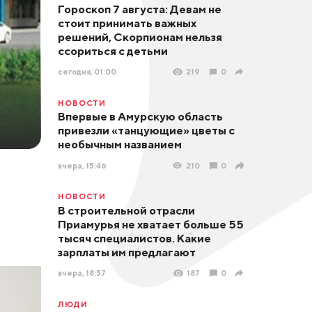
Гороскоп 7 августа: Девам не
стоит принимать важных
решений, Скорпионам нельзя
ссориться с детьми
сегодня, 01:00
219
0
НОВОСТИ
Впервые в Амурскую область
привезли «танцующие» цветы с
необычным названием
вчера, 15:46
210
0
НОВОСТИ
В строительной отрасли
Приамурья не хватает больше 55
тысяч специалистов. Какие
зарплаты им предлагают
вчера, 18:57
187
0
ЛЮДИ