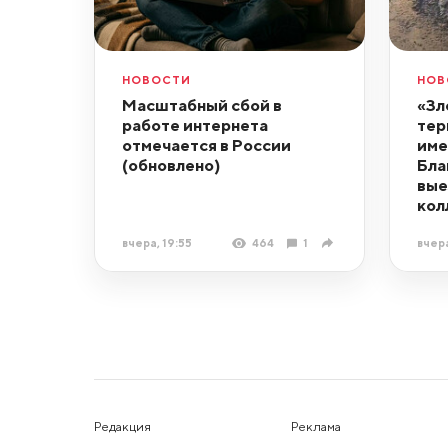
НОВОСТИ
НОВ
Масштабный сбой в
«Зл
работе интернета
тер
отмечается в России
име
(обновлено)
Бла
вые
кол
вчера, 19:55
464
1
вчера
Редакция
Реклама