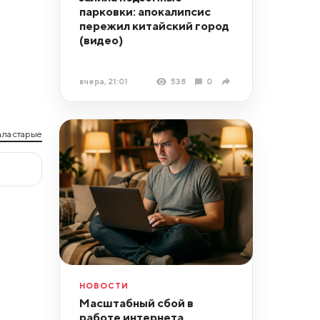
парковки: апокалипсис
пережил китайский город
(видео)
вчера, 21:01
538
0
ла старые
НОВОСТИ
Масштабный сбой в
работе интернета