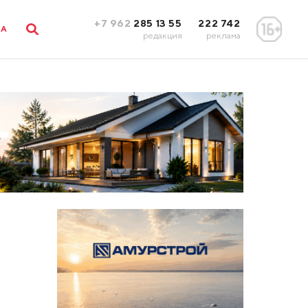
+7 962
285 13 55
222 742
ЛА
редакция
реклама