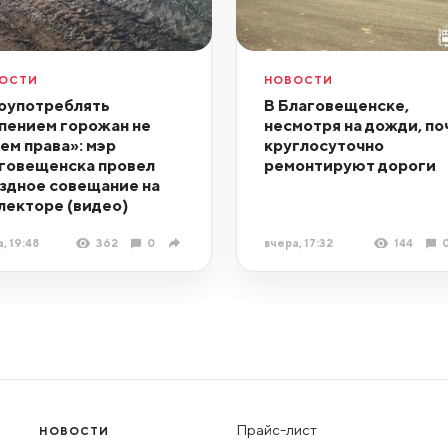
ОСТИ
НОВОСТИ
оупотреблять
В Благовещенске,
пением горожан не
несмотря на дожди, по
ем права»: мэр
круглосуточно
говещенска провел
ремонтируют дороги
здное совещание на
лекторе (видео)
, 19:48
362
0
вчера, 17:32
144
Прайс-лист
НОВОСТИ