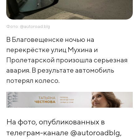
Фото: @autoroad.blg
В Благовещенске ночью на
перекрёстке улиц Мухина и
Пролетарской произошла серьезная
авария. В результате автомобиль
потерял колесо.
На фото, опубликованных в
телеграм-канале @autoroadblg,