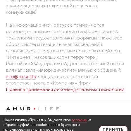
информационных технологий и массовых
коммуникаций
На информационном ресурсе применяются
рекомендательные технологии (информационные
технологии предоставления информации на основе
сбора, систематизации и анализа сведений,
относящихся к предпочтениям пользователей сети
"Интернет", находящихся на территории
Российской Федерации). Адрес электронной почты
для направления юридически значимых сообщений:
info@amur.life
. Общество с ограниченной
ответственностью «Компания «Игра».
Правила применения рекомендательных технологий
Нажав кнопку «Принять», Вы даете свое
согласие
на
обработку файлов cookie вашего браузера и
использование аналитических сервисов
ПРИНЯТЬ