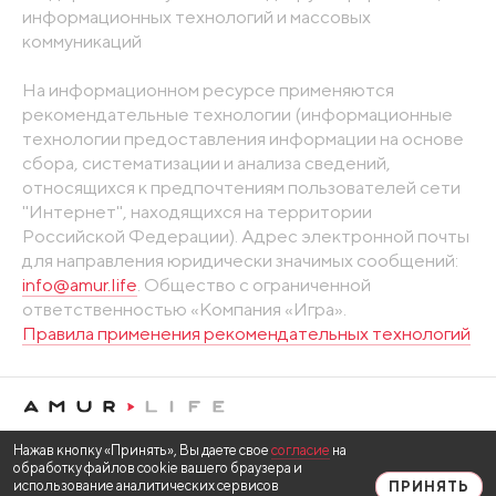
информационных технологий и массовых
коммуникаций
На информационном ресурсе применяются
рекомендательные технологии (информационные
технологии предоставления информации на основе
сбора, систематизации и анализа сведений,
относящихся к предпочтениям пользователей сети
"Интернет", находящихся на территории
Российской Федерации). Адрес электронной почты
для направления юридически значимых сообщений:
info@amur.life
. Общество с ограниченной
ответственностью «Компания «Игра».
Правила применения рекомендательных технологий
Нажав кнопку «Принять», Вы даете свое
согласие
на
обработку файлов cookie вашего браузера и
использование аналитических сервисов
ПРИНЯТЬ