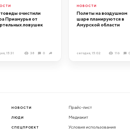
ОСТИ
НОВОСТИ
товеды очистили
Полеты на воздушном
ра Приамурья от
шаре планируются в
ртельных ловушек
Амурской области
ня, 15:31
38
0
сегодня, 15:02
116
Прайс-лист
НОВОСТИ
Медиакит
ЛЮДИ
Условия использования
СПЕЦПРОЕКТ