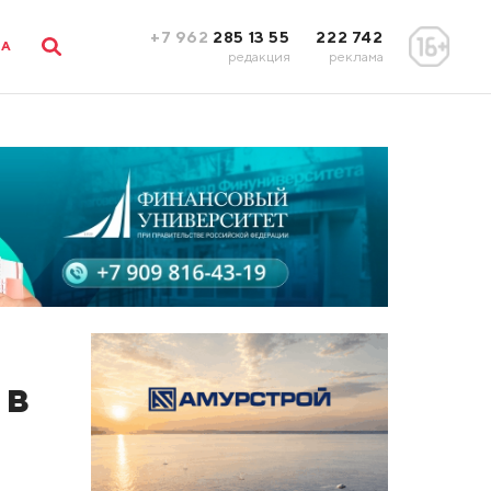
+7 962
285 13 55
222 742
ЛА
редакция
реклама
 в