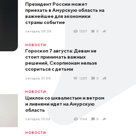
Президент России может
приехать в Амурскую область на
важнейшее для экономики
страны событие
сегодня, 09:39
1357
0
НОВОСТИ
Гороскоп 7 августа: Девам не
стоит принимать важных
решений, Скорпионам нельзя
ссориться с детьми
сегодня, 01:00
1235
0
НОВОСТИ
Циклон со шквалистым и ветром
и ливнями идет на Амурскую
область
сегодня, 10:36
1164
0
НОВОСТИ