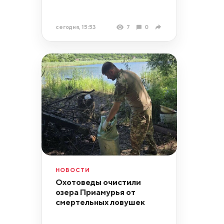
сегодня, 15:53
7
0
НОВОСТИ
Охотоведы очистили
озера Приамурья от
смертельных ловушек