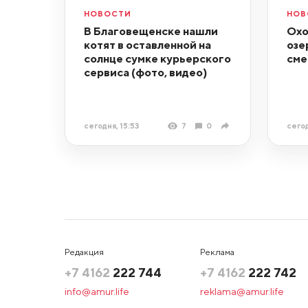
НОВОСТИ
НОВ
В Благовещенске нашли
Охо
котят в оставленной на
озе
солнце сумке курьерского
сме
сервиса (фото, видео)
сегодня, 15:53
7
0
сегод
Редакция
Реклама
+7 4162
222 744
+7 4162
222 742
info@amur.life
reklama@amur.life