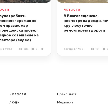
ОСТИ
НОВОСТИ
оупотреблять
В Благовещенске,
пением горожан не
несмотря на дожди, по
ем права»: мэр
круглосуточно
говещенска провел
ремонтируют дороги
здное совещание на
лекторе (видео)
ня, 19:48
283
0
сегодня, 17:32
131
Прайс-лист
НОВОСТИ
Медиакит
ЛЮДИ