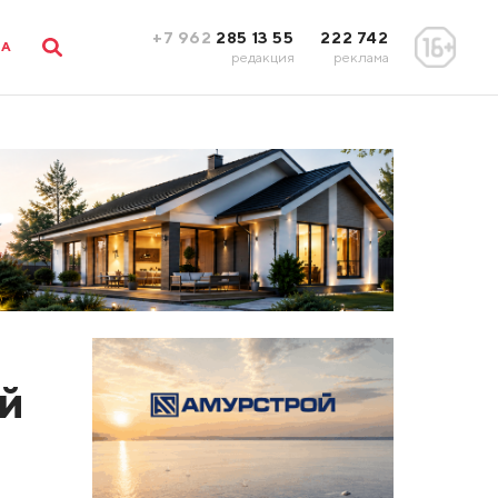
+7 962
285 13 55
222 742
ЛА
редакция
реклама
ый