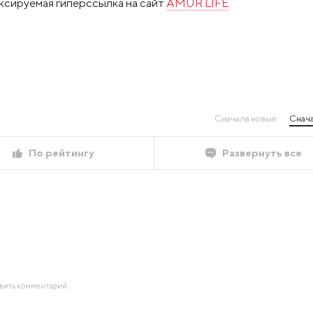
ксируемая гиперссылка на сайт
AMUR.LIFE
Сначала новые
Снача
По рейтингу
Развернуть все
авить комментарий.