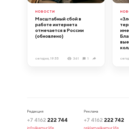
НОВОСТИ
НОВ
Масштабный сбой в
«Зл
работе интернета
тер
отмечается в России
име
(обновлено)
Бла
вые
кол
сегодня, 19:55
361
1
сегод
Редакция
Реклама
+7 4162
222 744
+7 4162
222 742
info@amur.life
reklama@amur.life