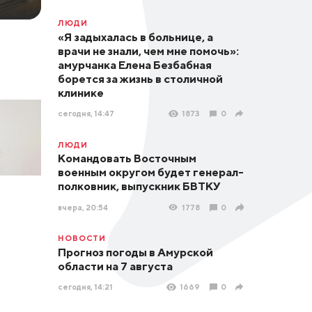
ЛЮДИ
«Я задыхалась в больнице, а
врачи не знали, чем мне помочь»:
амурчанка Елена Безбабная
борется за жизнь в столичной
клинике
сегодня, 14:47
1873
0
ЛЮДИ
Командовать Восточным
военным округом будет генерал-
полковник, выпускник БВТКУ
вчера, 20:54
1778
0
НОВОСТИ
Прогноз погоды в Амурской
области на 7 августа
сегодня, 14:21
1669
0