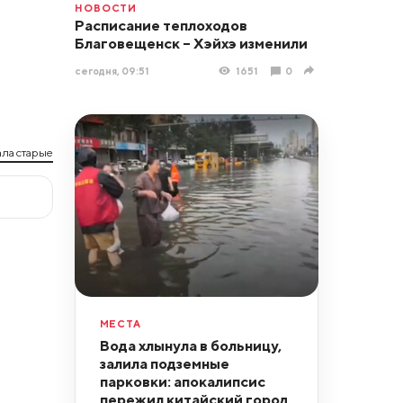
НОВОСТИ
Расписание теплоходов
Благовещенск – Хэйхэ изменили
сегодня, 09:51
1651
0
ла старые
МЕСТА
Вода хлынула в больницу,
залила подземные
парковки: апокалипсис
пережил китайский город