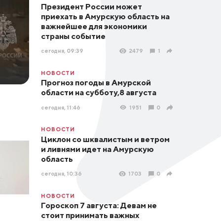
Президент России может
приехать в Амурскую область на
важнейшее для экономики
страны событие
сегодня, 09:39
2479
1
НОВОСТИ
Прогноз погоды в Амурской
области на субботу,8 августа
сегодня, 11:46
1951
0
НОВОСТИ
Циклон со шквалистым и ветром
и ливнями идет на Амурскую
область
сегодня, 10:36
1703
0
НОВОСТИ
Гороскоп 7 августа: Девам не
стоит принимать важных