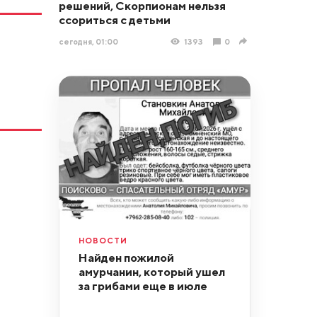
решений, Скорпионам нельзя
ссориться с детьми
сегодня, 01:00
1393
0
НОВОСТИ
Найден пожилой
амурчанин, который ушел
за грибами еще в июле