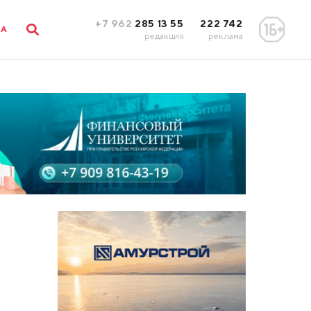
+7 962
285 13 55
222 742
ЛА
редакция
реклама