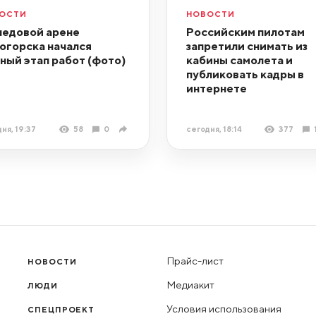
ОСТИ
НОВОСТИ
ледовой арене
Российским пилотам
огорска начался
запретили снимать из
ный этап работ (фото)
кабины самолета и
публиковать кадры в
интернете
ня, 19:37
58
0
сегодня, 18:14
377
Прайс-лист
НОВОСТИ
Медиакит
ЛЮДИ
Условия использования
СПЕЦПРОЕКТ