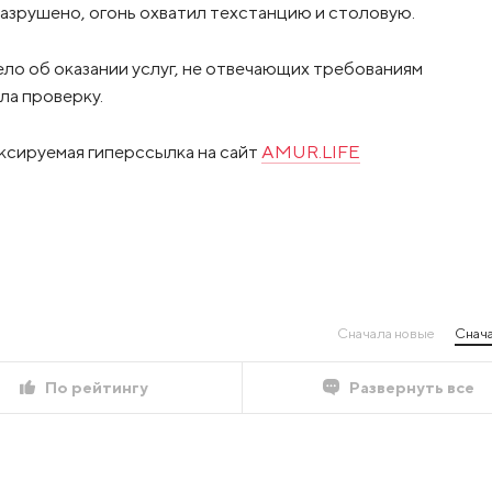
разрушено, огонь охватил техстанцию и столовую.
ло об оказании услуг, не отвечающих требованиям
ла проверку.
ксируемая гиперссылка на сайт
AMUR.LIFE
Сначала новые
Снача
По рейтингу
Развернуть все