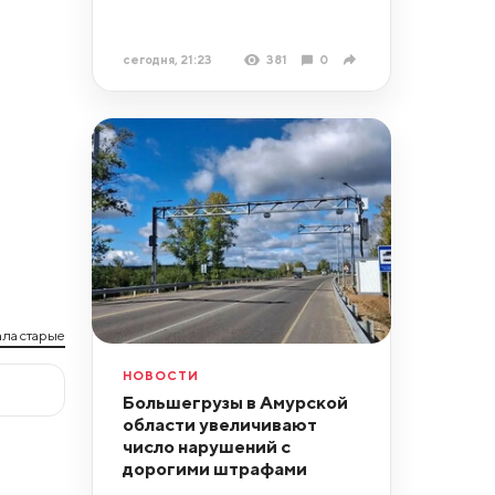
сегодня, 21:23
381
0
ла старые
НОВОСТИ
Большегрузы в Амурской
области увеличивают
число нарушений с
дорогими штрафами