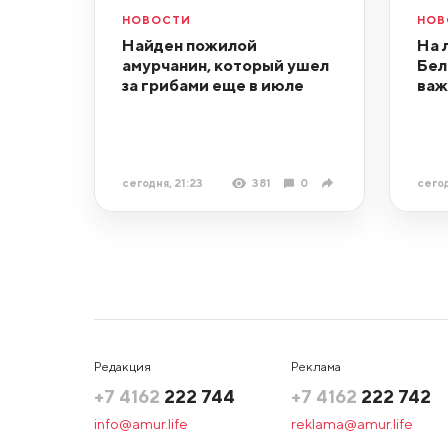
НОВОСТИ
НОВ
Найден пожилой
На 
амурчанин, который ушел
Бел
за грибами еще в июле
важ
сегодня, 21:23
381
0
сегод
Редакция
Реклама
+7 4162
222 744
+7 4162
222 742
info@amur.life
reklama@amur.life