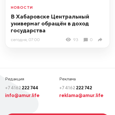
НОВОСТИ
В Хабаровске Центральный
универмаг обращён в доход
государства
сегодня, 07:00
93
0
Редакция
Реклама
+7 4162
222 744
+7 4162
222 742
info@amur.life
reklama@amur.life