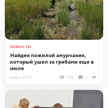
НОВОСТИ
Найден пожилой амурчанин,
который ушел за грибами еще в
июле
вчера, 21:23
798
0