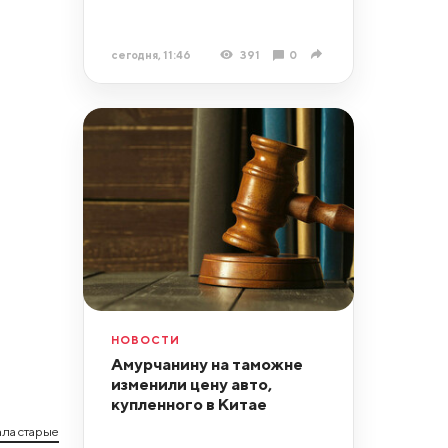
сегодня, 11:46
391
0
НОВОСТИ
Амурчанину на таможне
изменили цену авто,
купленного в Китае
ла старые