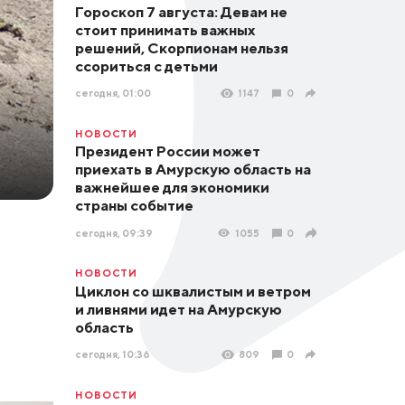
Гороскоп 7 августа: Девам не
стоит принимать важных
решений, Скорпионам нельзя
ссориться с детьми
сегодня, 01:00
1147
0
НОВОСТИ
Президент России может
приехать в Амурскую область на
важнейшее для экономики
страны событие
сегодня, 09:39
1055
0
НОВОСТИ
Циклон со шквалистым и ветром
и ливнями идет на Амурскую
область
сегодня, 10:36
809
0
НОВОСТИ