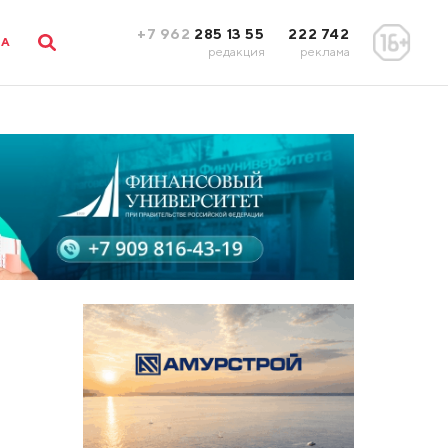
+7 962
285 13 55
222 742
ЛА
редакция
реклама