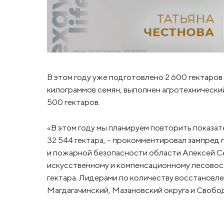
В этом году уже подготовлено 2 600 гектаров
килограммов семян, выполнен агротехнический
500 гектаров.
«В этом году мы планируем повторить показат
32 544 гектара, – прокомментировал зампред 
и пожарной безопасности области Алексей Се
искусственному и компенсационному лесово
гектара. Лидерами по количеству восстановле
Магдагачинский, Мазановский округа и Свобо