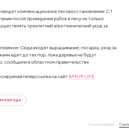
проводят компенсационное лесовосстановление. С 1
пании после проведения рубок в лесу не только
существлять трехлетний агротехнический уход за
овеком. Сюда входят выращивание, посадка, уход за
ами идет до тех пор, пока деревья не будут
, сообщили в областном правительстве.
ксируемая гиперссылка на сайт
AMUR.LIFE
#ПРИРОДА
Сначала новые
Снача