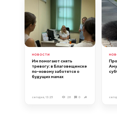
НОВОСТИ
НОВ
Им помогают снять
Про
тревогу: в Благовещенске
Аму
по-новому заботятся о
суб
будущих мамах
сегодня, 13:25
28
0
сегод