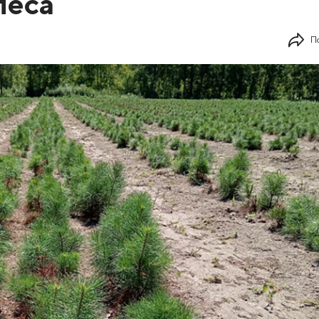
леса
П