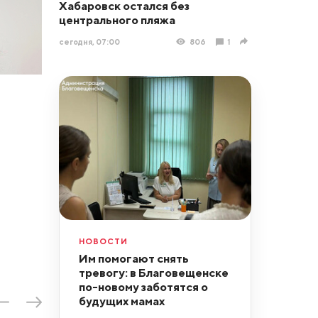
Хабаровск остался без
центрального пляжа
сегодня, 07:00
806
1
НОВОСТИ
Им помогают снять
тревогу: в Благовещенске
по-новому заботятся о
будущих мамах