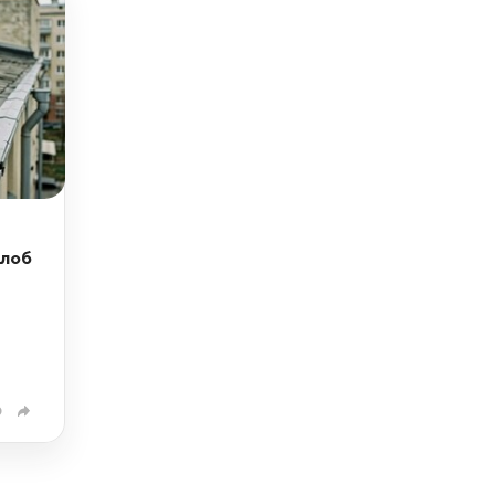
алоб
0