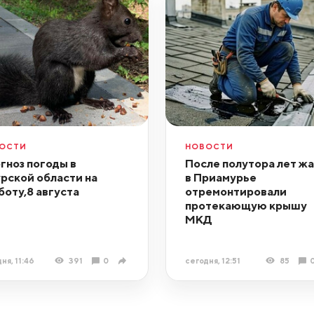
ОСТИ
НОВОСТИ
гноз погоды в
После полутора лет ж
рской области на
в Приамурье
боту,8 августа
отремонтировали
протекающую крышу
МКД
ня, 11:46
391
0
сегодня, 12:51
85