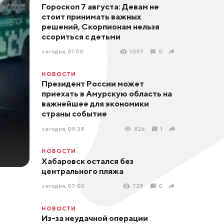
Гороскоп 7 августа: Девам не
стоит принимать важных
решений, Скорпионам нельзя
ссориться с детьми
сегодня, 01:00
1097
0
НОВОСТИ
Президент России может
приехать в Амурскую область на
важнейшее для экономики
страны событие
сегодня, 09:39
826
1
НОВОСТИ
Хабаровск остался без
центрального пляжа
сегодня, 07:00
729
0
НОВОСТИ
Из-за неудачной операции