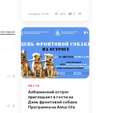
сегодня, 10:23
206
0
ла старые
+3
0
МЕСТА
Албазинский острог
приглашает в гости на
День фронтовой собаки.
+2
0
Программа на Amur.life