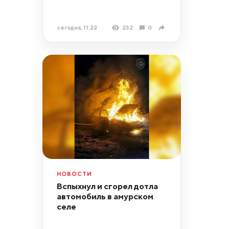
сегодня, 11:22
232
0
НОВОСТИ
Вспыхнул и сгорел дотла
автомобиль в амурском
селе