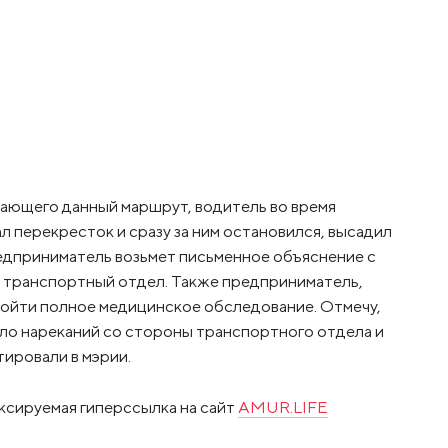
ющего данный маршрут, водитель во время
л перекресток и сразу за ним остановился, высадил
редприниматель возьмет письменное объяснение с
ой транспортный отдел. Также предприниматель,
ойти полное медицинское обследование. Отмечу,
ыло нареканий со стороны транспортного отдела и
ировали в мэрии.
ксируемая гиперссылка на сайт
AMUR.LIFE