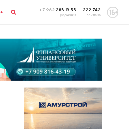
+7 962
285 13 55
222 742
ЛА
редакция
реклама