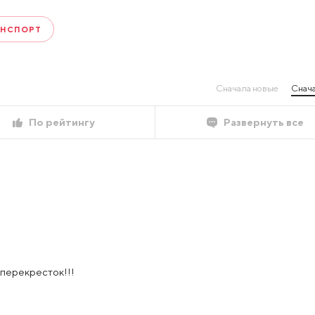
АНСПОРТ
Сначала новые
Снача
По рейтингу
Развернуть все
 перекресток!!!