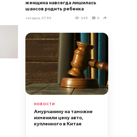
женщина навсегда лишилась
шансов родить ребенка
сегодня, 07:59
695
0
НОВОСТИ
Амурчанину на таможне
изменили цену авто,
купленного в Китае