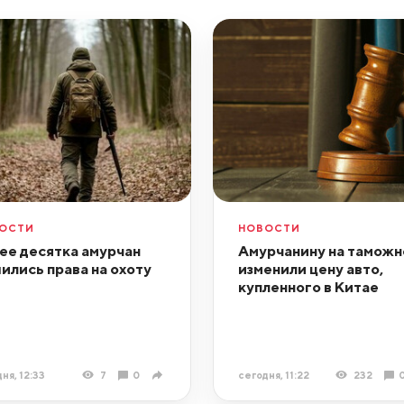
ОСТИ
НОВОСТИ
ее десятка амурчан
Амурчанину на таможн
ились права на охоту
изменили цену авто,
купленного в Китае
ня, 12:33
7
0
сегодня, 11:22
232