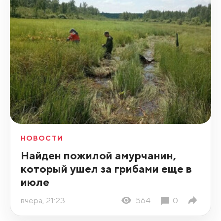
НОВОСТИ
Найден пожилой амурчанин,
который ушел за грибами еще в
июле
вчера, 21:23
564
0