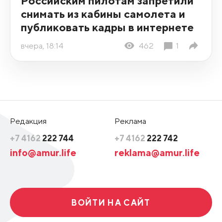
Российским пилотам запретили
снимать из кабины самолета и
публиковать кадры в интернете
вчера, 18:14
462
1
Редакция
Реклама
+7 4162
222 744
+7 4162
222 742
info@amur.life
reklama@amur.life
ВОЙТИ НА САЙТ