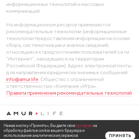
информационных технологий и массовых
коммуникаций
На информационном ресурсе применяются
рекомендательные технологии (информационные
технологии предоставления информации на основе
сбора, систематизации и анализа сведений,
относящихся к предпочтениям пользователей сети
"Интернет", находящихся на территории
Российской Федерации). Адрес электронной почты
для направления юридически значимых сообщений:
info@amur.life
. Общество с ограниченной
ответственностью «Компания «Игра».
Правила применения рекомендательных технологий
Нажав кнопку «Принять», Вы даете свое
согласие
на
обработку файлов cookie вашего браузера и
использование аналитических сервисов
ПРИНЯТЬ