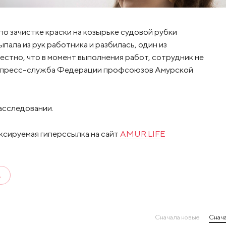
по зачистке краски на козырьке судовой рубки
ала из рук работника и разбилась, один из
вестно, что в момент выполнения работ, сотрудник не
т пресс-служба Федерации профсоюзов Амурской
асследовании.
ксируемая гиперссылка на сайт
AMUR.LIFE
А
Сначала новые
Снача