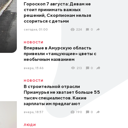
Гороскоп 7 августа: Девам не
стоит принимать важных
решений, Скорпионам нельзя
ссориться с детьми
сегодня, 01:00
224
0
НОВОСТИ
Впервые в Амурскую область
привезли «танцующие» цветы с
необычным названием
вчера, 15:46
213
0
НОВОСТИ
В строительной отрасли
Приамурья не хватает больше 55
тысяч специалистов. Какие
зарплаты им предлагают
вчера, 18:57
190
0
ЛЮДИ