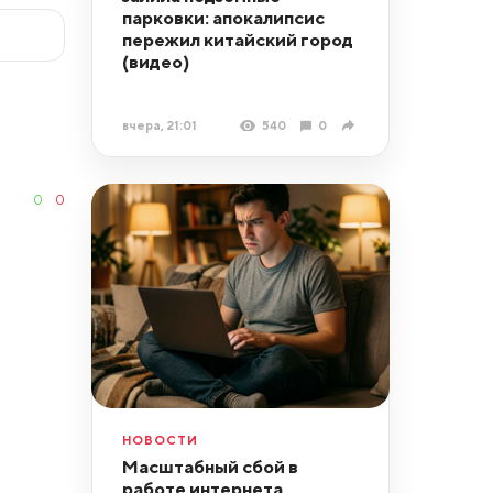
парковки: апокалипсис
пережил китайский город
(видео)
вчера, 21:01
540
0
0
0
НОВОСТИ
Масштабный сбой в
работе интернета