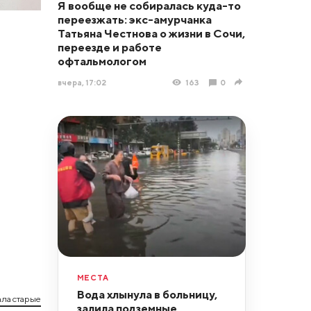
Я вообще не собиралась куда-то
переезжать: экс-амурчанка
Татьяна Честнова о жизни в Сочи,
переезде и работе
офтальмологом
вчера, 17:02
163
0
МЕСТА
Вода хлынула в больницу,
ла старые
залила подземные