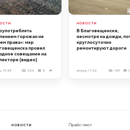
ОСТИ
НОВОСТИ
оупотреблять
В Благовещенске,
пением горожан не
несмотря на дожди, по
ем права»: мэр
круглосуточно
говещенска провел
ремонтируют дороги
здное совещание на
лекторе (видео)
, 19:48
366
0
вчера, 17:32
145
Прайс-лист
НОВОСТИ