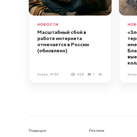
НОВОСТИ
НОВ
Масштабный сбой в
«Зл
работе интернета
тер
отмечается в России
име
(обновлено)
Бла
вые
кол
вчера, 19:55
468
1
вчера
Редакция
Реклама