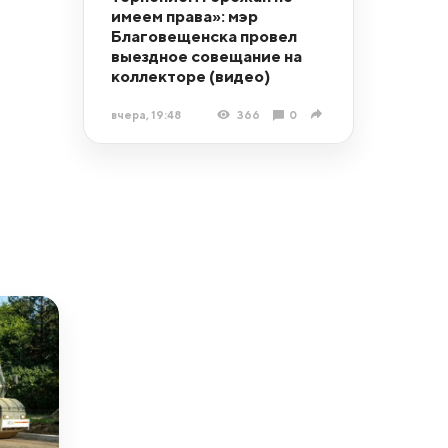
имеем права»: мэр
Благовещенска провел
выездное совещание на
коллекторе (видео)
вчера, 19:48
366
0