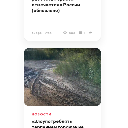
отмечается в России
(обновлено)
вчера, 19:55
468
1
НОВОСТИ
«Злоупотреблять
терпением горожан не