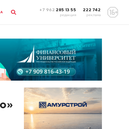
+7 962
285 13 55
222 742
ЛА
редакция
реклама
со»