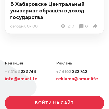
В Хабаровске Центральный
универмаг обращён в доход
государства
сегодня, 07:00
210
0
Редакция
Реклама
+7 4162
222 744
+7 4162
222 742
info@amur.life
reklama@amur.life
ВОЙТИ НА САЙТ