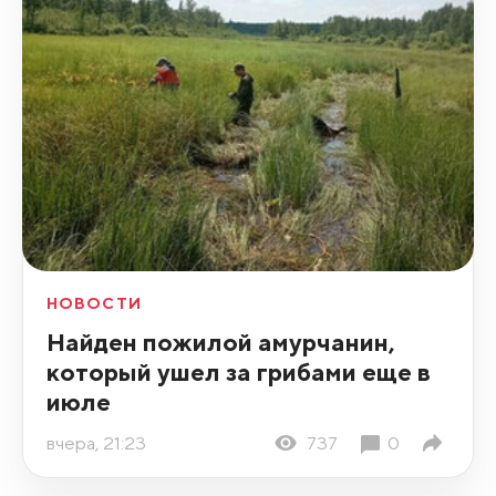
НОВОСТИ
Найден пожилой амурчанин,
который ушел за грибами еще в
июле
вчера, 21:23
737
0