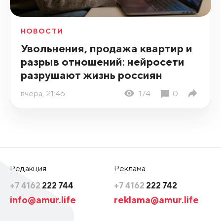
НОВОСТИ
Увольнения, продажа квартир и
разрыв отношений: нейросети
разрушают жизнь россиян
вчера, 21:46
174
0
Редакция
Реклама
+7 4162
222 744
+7 4162
222 742
info@amur.life
reklama@amur.life