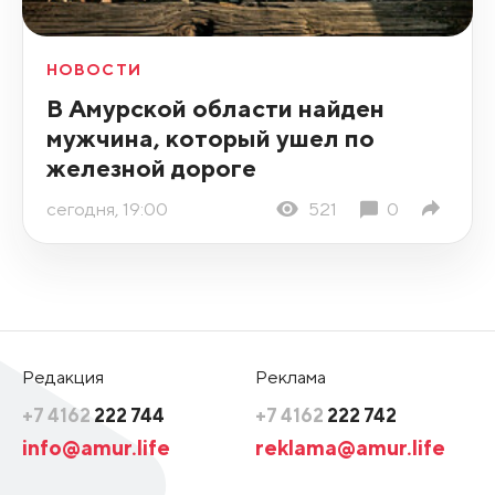
НОВОСТИ
В Амурской области найден
мужчина, который ушел по
железной дороге
сегодня, 19:00
521
0
Редакция
Реклама
+7 4162
222 744
+7 4162
222 742
info@amur.life
reklama@amur.life