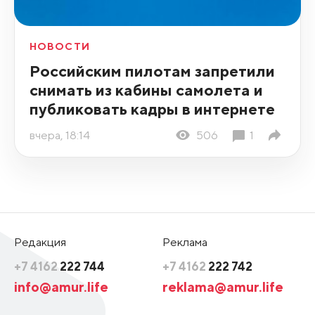
НОВОСТИ
Российским пилотам запретили
снимать из кабины самолета и
публиковать кадры в интернете
вчера, 18:14
506
1
Редакция
Реклама
+7 4162
222 744
+7 4162
222 742
info@amur.life
reklama@amur.life