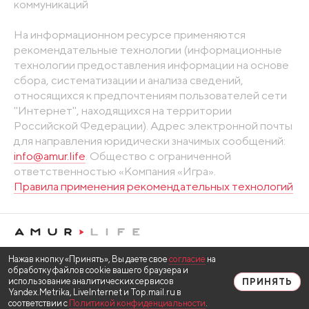
коммуникаций
На информационном ресурсе применяются
рекомендательные технологии (информационные
технологии предоставления информации на основе
сбора, систематизации и анализа сведений,
относящихся к предпочтениям пользователей сети
"Интернет", находящихся на территории
Российской Федерации). Адрес электронной почты
для направления юридически значимых сообщений:
info@amur.life
. Общество с ограниченной
ответственностью «Компания «Игра».
Правила применения рекомендательных технологий
Нажав кнопку «Принять», Вы даете свое
согласие
на
обработку файлов cookie вашего браузера и
использование аналитических сервисов
ПРИНЯТЬ
Yandex.Metrika, LiveInternet и Top.mail.ru в
соответствии с
Политикой конфиденциальности
.