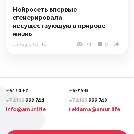
Нейросеть впервые
сгенерировала
несуществующую в природе
жизнь
сегодня, 06:40
24
0
Редакция
Реклама
+7 4162
222 744
+7 4162
222 742
info@amur.life
reklama@amur.life