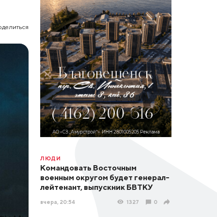
оделиться
ЛЮДИ
Командовать Восточным
военным округом будет генерал-
лейтенант, выпускник БВТКУ
вчера, 20:54
1327
0