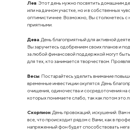
Лев
. Этот день нужно посвятить домашним де
или на дачном участке, но и в собственных чув
оптимистичнее. Возможно, Вы столкнетесь с 
приятными.
Дева
. День благоприятный для активной деят
Вы заручитесь одобрением своих планов и п
за любой финансовой поддержкой могут быть
для тех, кто занимается творчеством. Проявл
Весы
. Постарайтесь уделить внимание повыш
временные инвестиции окупятся. День благоп
очищения, одиночества и сосредоточения на 
которых понимаете слабо, так как потом это л
Скорпион
. День провокаций, искушений. Ва
все, что происходит рядом с Вами, как в проф
напряженный фон будет способствовать нега