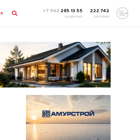
+7 962
285 13 55
222 742
ЛА
редакция
реклама