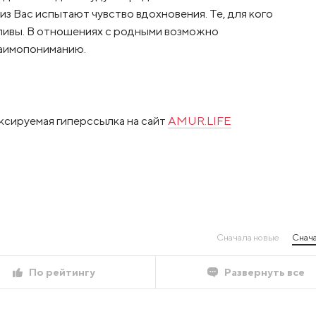
 Вас испытают чувство вдохновения. Те, для кого
тливы. В отношениях с родными возможно
заимопониманию.
ксируемая гиперссылка на сайт
AMUR.LIFE
Сначала новые
Снача
По рейтингу
Развернуть все