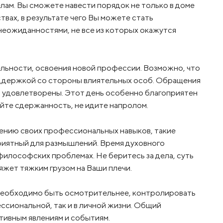
лам. Вы сможете навести порядок не только в доме
ствах, в результате чего Вы можете стать
неожиданностями, не все из которых окажутся
ельности, освоения новой профессии. Возможно, что
оддержкой со стороны влиятельных особ. Обращения
 удовлетворены. Этот день особенно благоприятен
яйте сдержанность, не идите напролом.
ению своих профессиональных навыков, такие
риятный для размышлений. Время духовного
философских проблемах. Не беритесь за дела, суть
яжет тяжким грузом на Ваши плечи.
м необходимо быть осмотрительнее, контролировать
ессиональной, так и в личной жизни. Общий
тивным явлениям и событиям.