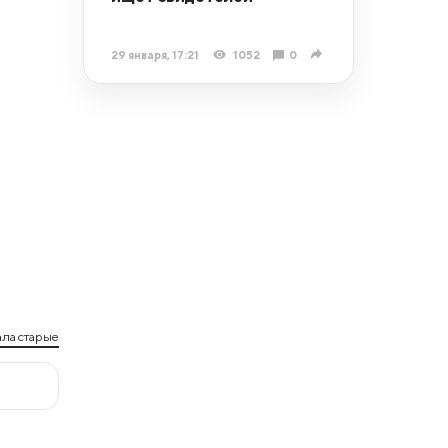
29 января, 17:21
1052
0
ла старые