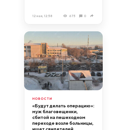
12 мая, 12:58
675
0
НОВОСТИ
«Будут делать операцию»:
муж благовещенки,
сбитой на пешеходном
переходе возле больницы,
ищет свидетелей