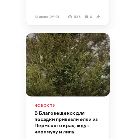
12 июля, 09:01
538
0
НОВОСТИ
В Благовещенск для
посадки привезли елки из
Пермского края, ждут
черемуху и липу