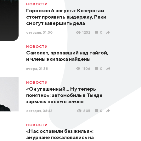
НОВОСТИ
Гороскоп 6 августа: Козерогам
стоит проявить выдержку, Раки
смогут завершить дела
сегодня, 01:00
1252
0
НОВОСТИ
Самолет, пропавший над тайгой,
и члены экипажа найдены
вчера, 21:38
1106
0
НОВОСТИ
«Он угашенный... Ну теперь
понятно»: автомобиль в Тынде
зарылся носом в землю
сегодня, 08:43
605
0
НОВОСТИ
«Нас оставили без жилья»:
амурчане пожаловались на