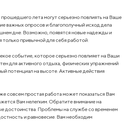
я прошедшего лета могут серьезно повлиять на Ваше
ие важных опросов и благополучный исход дела
ашнем дне. Возможно, появятся новые надежды и
я только привычной для себя работой.
некое событие, которое серьезно повлияет на Ваши
ятен для активного отдыха, физических упражнений
ный потенциал на высоте. Активные действия
аже совсем простая работа может показаться Вам
ажется Вам нелегким. Обратите внимание на
ые достоинства. Проблемы на службе со временем
остность и равновесие. Вам необходим