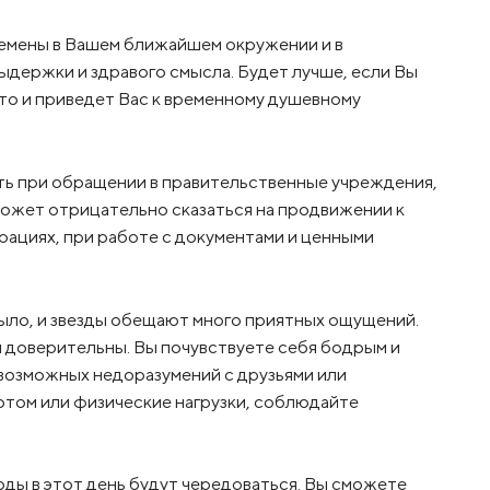
емены в Вашем ближайшем окружении и в
ыдержки и здравого смысла. Будет лучше, если Вы
то и приведет Вас к временному душевному
ть при обращении в правительственные учреждения,
может отрицательно сказаться на продвижении к
рациях, при работе с документами и ценными
крыло, и звезды обещают много приятных ощущений.
 доверительны. Вы почувствуете себя бодрым и
возможных недоразумений с друзьями или
ртом или физические нагрузки, соблюдайте
оды в этот день будут чередоваться. Вы сможете