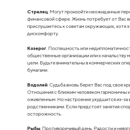
Стрелец
. Могут произойти неожиданные пер
финансовой сфере. Жизнь потребует от Вас в
прислушаетесь к советам окружающих, хотя э
дискомфорту.
Козерог
. Поспешность или недипломатичнос
общественные организации или к начальству 
цели. Будьте внимательны в коммерческих опе
бумагами.
Водолей
. Судьба вновь берет Вас под свое 
Отношения с близким человеком гармоничны и
оживленным. Но настроение ухудшится из-за 
родственниками. Если предстоят занятия спо
осторожность.
Рыбы
. Противоречивый день. Радости и невзг