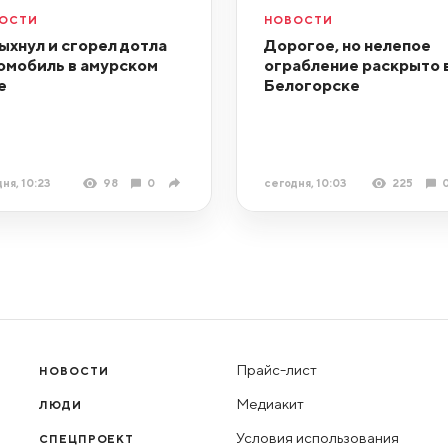
ОСТИ
НОВОСТИ
ыхнул и сгорел дотла
Дорогое, но нелепое
омобиль в амурском
ограбление раскрыто 
е
Белогорске
ня, 10:23
98
0
сегодня, 10:03
225
Прайс-лист
НОВОСТИ
Медиакит
ЛЮДИ
Условия использования
СПЕЦПРОЕКТ