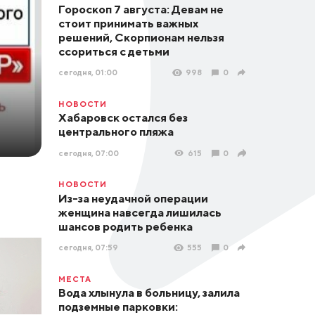
Гороскоп 7 августа: Девам не
стоит принимать важных
решений, Скорпионам нельзя
ссориться с детьми
сегодня, 01:00
998
0
НОВОСТИ
Хабаровск остался без
центрального пляжа
сегодня, 07:00
615
0
НОВОСТИ
Из-за неудачной операции
женщина навсегда лишилась
шансов родить ребенка
сегодня, 07:59
555
0
МЕСТА
Вода хлынула в больницу, залила
подземные парковки: