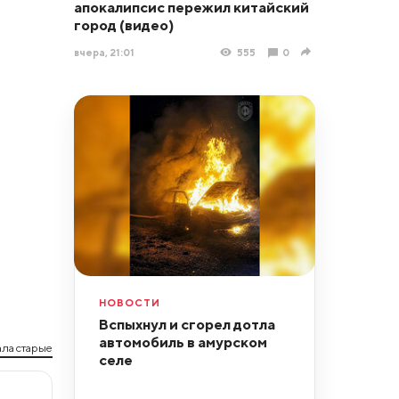
апокалипсис пережил китайский
город (видео)
вчера, 21:01
555
0
НОВОСТИ
Вспыхнул и сгорел дотла
автомобиль в амурском
ла старые
селе