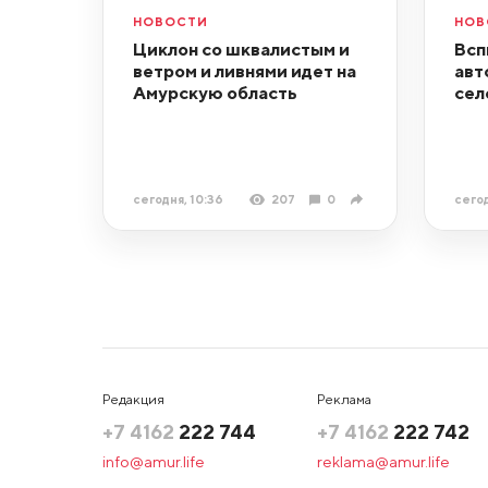
НОВОСТИ
НОВ
Циклон со шквалистым и
Всп
ветром и ливнями идет на
авт
Амурскую область
сел
сегодня, 10:36
207
0
сегод
Редакция
Реклама
+7 4162
222 744
+7 4162
222 742
info@amur.life
reklama@amur.life