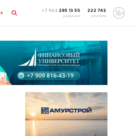
+7 962
285 13 55
222 742
ЛА
редакция
реклама