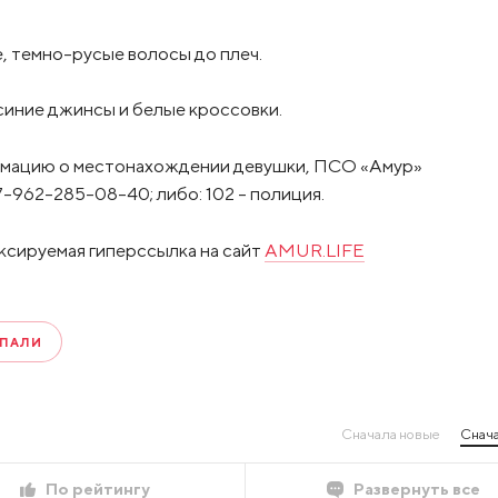
, темно-русые волосы до плеч.
синие джинсы и белые кроссовки.
рмацию о местонахождении девушки, ПСО «Амур»
-962-285-08-40; либо: 102 – полиция.
ксируемая гиперссылка на сайт
AMUR.LIFE
ПАЛИ
Сначала новые
Снача
По рейтингу
Развернуть все