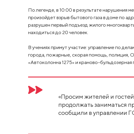
По легенде, в 10:00 в результате нарушения м
произойдет взрыв бытового газа в доме по адр
разрушен первый подъезд жилого многокварти
находиться до 20 человек.
В учениях примут участие: управление по де
города, пожарные, скорая помощь, полиция,
«Автоколонна 1275» и краново-бульдозерная г
«Просим жителей и гостей
продолжать заниматься п
сообщили в управлении Г