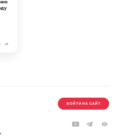
нно
оду
0
ВОЙТИ НА САЙТ
и