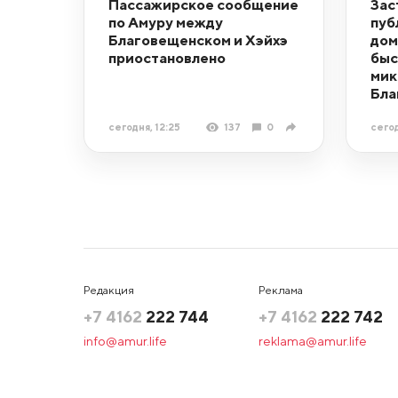
Пассажирское сообщение
Зас
по Амуру между
пуб
Благовещенском и Хэйхэ
дом
приостановлено
быс
мик
Бла
сегодня, 12:25
137
0
сегод
Редакция
Реклама
+7 4162
222 744
+7 4162
222 742
info@amur.life
reklama@amur.life