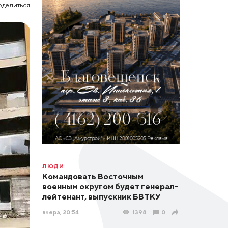
оделиться
ЛЮДИ
Командовать Восточным
военным округом будет генерал-
лейтенант, выпускник БВТКУ
вчера, 20:54
1398
0