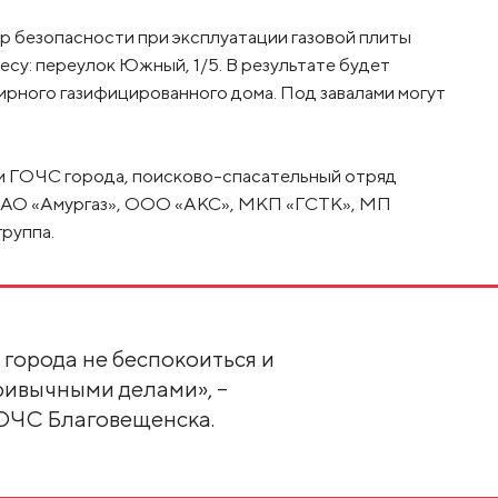
ер безопасности при эксплуатации газовой плиты
есу: переулок Южный, 1/5. В результате будет
рного газифицированного дома. Под завалами могут
лам ГОЧС города, поисково-спасательный отряд
 ОАО «Амургаз», ООО «АКС», МКП «ГСТК», МП
руппа.
 города не беспокоиться и
ривычными делами», –
ОЧС Благовещенска.