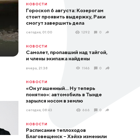
НОВОСТИ
Гороскоп 6 августа: Козерогам
стоит проявить выдержку, Раки
смогут завершить дела
сегодня, 01:00
1292
0
НОВОСТИ
Самолет, пропавший над тайгой,
и члены экипажа найдены
вчера, 21:38
1146
0
НОВОСТИ
«Он угашенный... Ну теперь
понятно»: автомобиль в Тынде
зарылся носом в землю
сегодня, 08:43
666
0
НОВОСТИ
Расписание теплоходов
Благовещенск – Хэйхэ изменили