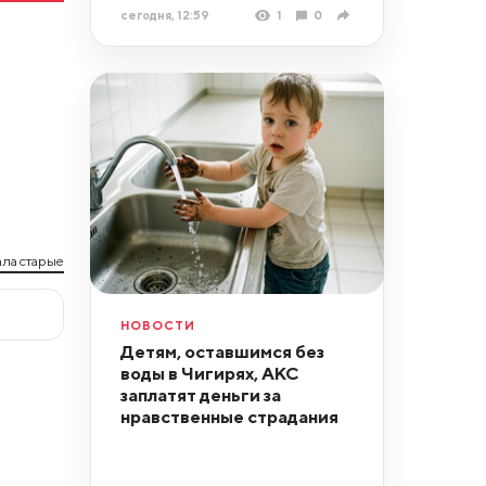
сегодня, 12:59
1
0
ла старые
НОВОСТИ
Детям, оставшимся без
воды в Чигирях, АКС
заплатят деньги за
нравственные страдания