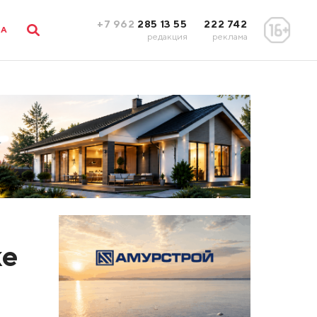
+7 962
285 13 55
222 742
ЛА
редакция
реклама
ке