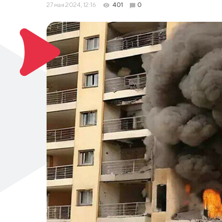
27 мая 2024, 12:16
401
0