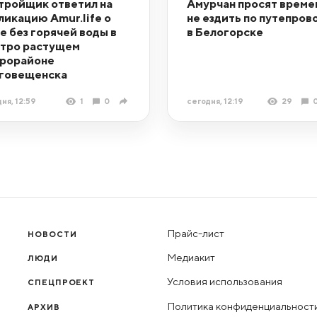
тройщик ответил на
Амурчан просят време
ликацию Amur.life о
не ездить по путепров
е без горячей воды в
в Белогорске
тро растущем
рорайоне
говещенска
ня, 12:59
1
0
сегодня, 12:19
29
Прайс-лист
НОВОСТИ
Медиакит
ЛЮДИ
Условия использования
СПЕЦПРОЕКТ
Политика конфиденциальност
АРХИВ