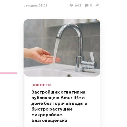
сегодня, 09:51
663
0
НОВОСТИ
Застройщик ответил на
публикацию Amur.life о
доме без горячей воды в
быстро растущем
микрорайоне
Благовещенска