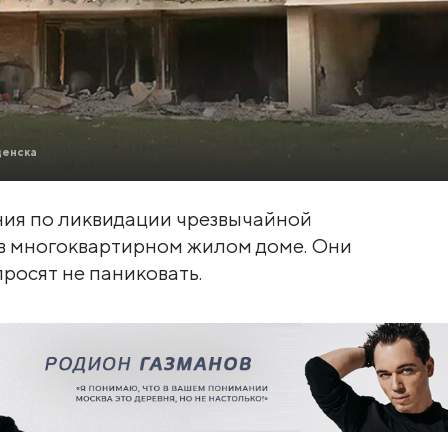
щенска
ния по ликвидации чрезвычайной
а в многоквартирном жилом доме. Они
просят не паниковать.