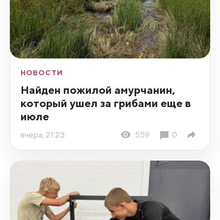
НОВОСТИ
Найден пожилой амурчанин,
который ушел за грибами еще в
июле
вчера, 21:23
559
0