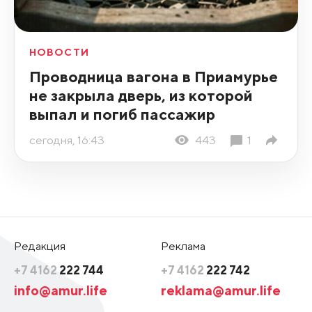
НОВОСТИ
Проводница вагона в Приамурье
не закрыла дверь, из которой
выпал и погиб пассажир
сегодня, 16:43
443
1
Редакция
Реклама
+7 4162
222 744
+7 4162
222 742
info@amur.life
reklama@amur.life