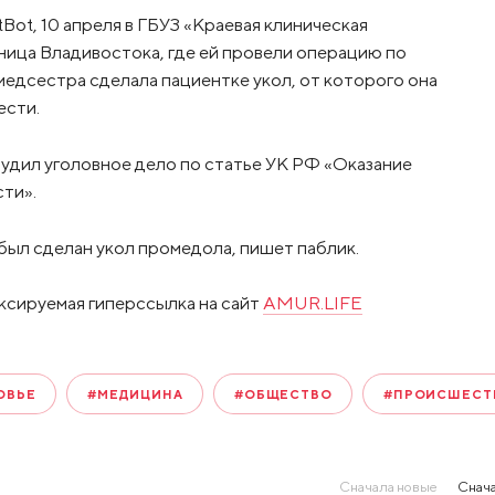
ot, 10 апреля в ГБУЗ «Краевая клиническая
ица Владивостока, где ей провели операцию по
медсестра сделала пациентке укол, от которого она
ести.
удил уголовное дело по статье УК РФ «Оказание
ти».
был сделан укол промедола, пишет паблик.
ксируемая гиперссылка на сайт
AMUR.LIFE
ОВЬЕ
#МЕДИЦИНА
#ОБЩЕСТВО
#ПРОИСШЕСТ
Сначала новые
Снача