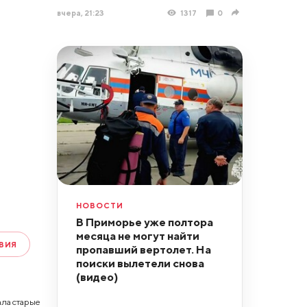
вчера, 21:23
1317
0
НОВОСТИ
В Приморье уже полтора
месяца не могут найти
ВИЯ
пропавший вертолет. На
поиски вылетели снова
(видео)
ла старые