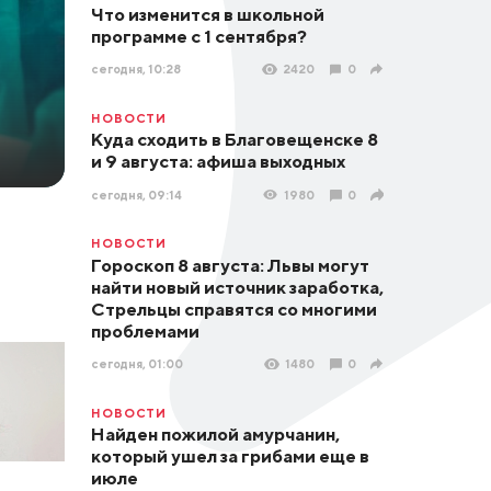
Что изменится в школьной
программе с 1 сентября?
сегодня, 10:28
2420
0
НОВОСТИ
Куда сходить в Благовещенске 8
и 9 августа: афиша выходных
сегодня, 09:14
1980
0
НОВОСТИ
Гороскоп 8 августа: Львы могут
найти новый источник заработка,
Стрельцы справятся со многими
проблемами
сегодня, 01:00
1480
0
НОВОСТИ
Найден пожилой амурчанин,
который ушел за грибами еще в
июле