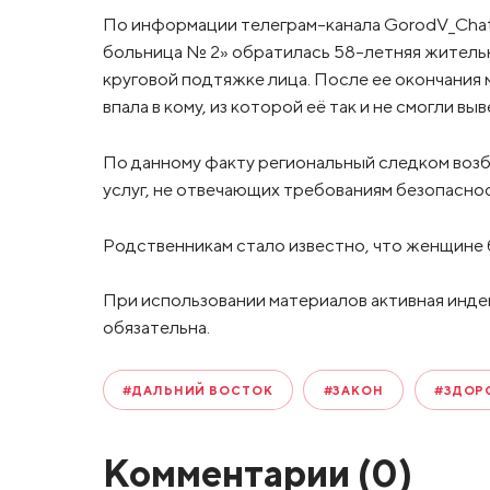
По информации телеграм-канала GorodV_ChatB
больница № 2» обратилась 58-летняя жительн
круговой подтяжке лица. После ее окончания 
впала в кому, из которой её так и не смогли выв
По данному факту региональный следком возб
услуг, не отвечающих требованиям безопаснос
Родственникам стало известно, что женщине 
При использовании материалов активная инде
обязательна.
#ДАЛЬНИЙ ВОСТОК
#ЗАКОН
#ЗДОР
Комментарии (
0
)