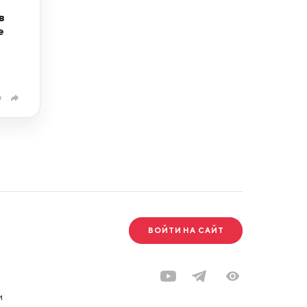
в
е
0
ВОЙТИ НА САЙТ
и