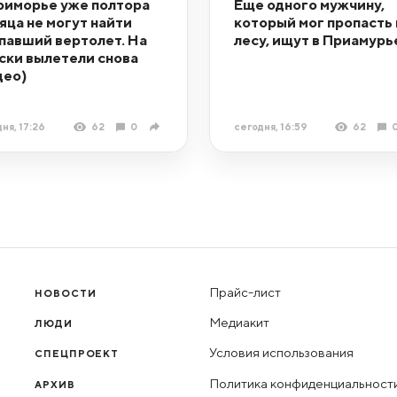
риморье уже полтора
Еще одного мужчину,
яца не могут найти
который мог пропасть 
павший вертолет. На
лесу, ищут в Приамурь
ски вылетели снова
део)
ня, 17:26
62
0
сегодня, 16:59
62
Прайс-лист
НОВОСТИ
Медиакит
ЛЮДИ
Условия использования
СПЕЦПРОЕКТ
Политика конфиденциальност
АРХИВ