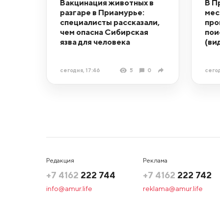
Вакцинация животных в
В П
разгаре в Приамурье:
мес
специалисты рассказали,
про
чем опасна Сибирская
пои
язва для человека
(ви
сегодня, 17:46
5
0
сегод
Редакция
Реклама
+7 4162
222 744
+7 4162
222 742
info@amur.life
reklama@amur.life