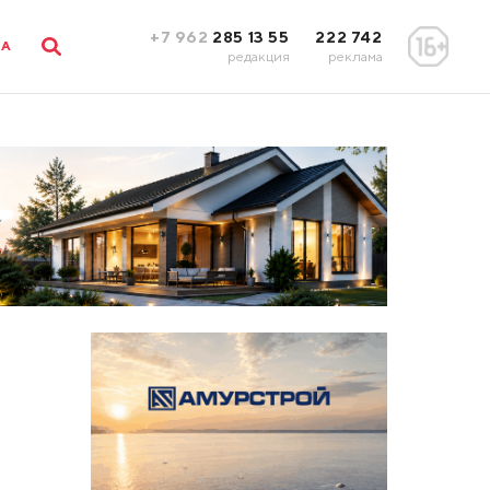
+7 962
285 13 55
222 742
ЛА
редакция
реклама