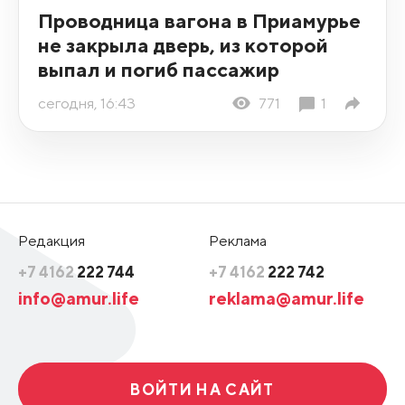
Проводница вагона в Приамурье
не закрыла дверь, из которой
выпал и погиб пассажир
сегодня, 16:43
771
1
Редакция
Реклама
+7 4162
222 744
+7 4162
222 742
info@amur.life
reklama@amur.life
ВОЙТИ НА САЙТ